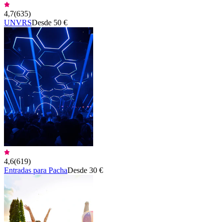
4,7
(
635
)
UNVRS
Desde 50 €
4,6
(
619
)
Entradas para Pacha
Desde 30 €