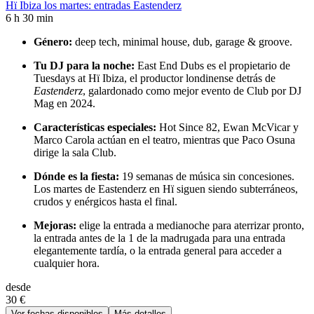
Hï Ibiza los martes: entradas Eastenderz
6 h 30 min
Género:
deep tech, minimal house, dub, garage & groove.
Tu DJ para la noche:
East End Dubs es el propietario de
Tuesdays at Hï Ibiza, el productor londinense detrás de
Eastenderz
, galardonado como mejor evento de Club por DJ
Mag en 2024.
Características especiales:
Hot Since 82, Ewan McVicar y
Marco Carola actúan en el teatro, mientras que Paco Osuna
dirige la sala Club.
Dónde es la fiesta:
19 semanas de música sin concesiones.
Los martes de Eastenderz en Hï siguen siendo subterráneos,
crudos y enérgicos hasta el final.
Mejoras:
elige la entrada a medianoche para aterrizar pronto,
la entrada antes de la 1 de la madrugada para una entrada
elegantemente tardía, o la entrada general para acceder a
cualquier hora.
desde
30 €
Ver fechas disponibles
Más detalles