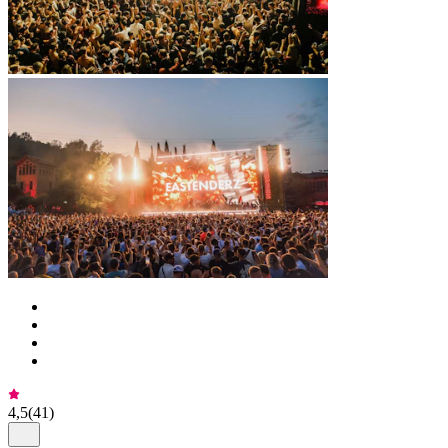
4,5
(
41
)