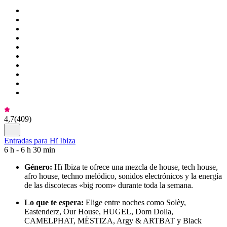
4,7
(
409
)
Entradas para Hï Ibiza
6 h - 6 h 30 min
Género:
Hï Ibiza te ofrece una mezcla de house, tech house,
afro house, techno melódico, sonidos electrónicos y la energía
de las discotecas «big room» durante toda la semana.
Lo que te espera:
Elige entre noches como Solèy,
Eastenderz, Our House, HUGEL, Dom Dolla,
CAMELPHAT, MËSTIZA, Argy & ARTBAT y Black