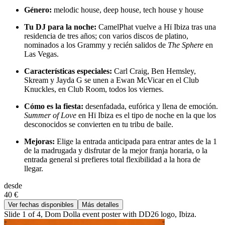
Género:
melodic house, deep house, tech house y house
Tu DJ para la noche:
CamelPhat vuelve a Hï Ibiza tras una
residencia de tres años; con varios discos de platino,
nominados a los Grammy y recién salidos de
The Sphere
en
Las Vegas.
Características especiales:
Carl Craig, Ben Hemsley,
Skream y Jayda G se unen a Ewan McVicar en el Club
Knuckles, en Club Room, todos los viernes.
Cómo es la fiesta:
desenfadada, eufórica y llena de emoción.
Summer of Love
en Hï Ibiza es el tipo de noche en la que los
desconocidos se convierten en tu tribu de baile.
Mejoras:
Elige la entrada anticipada para entrar antes de la 1
de la madrugada y disfrutar de la mejor franja horaria, o la
entrada general si prefieres total flexibilidad a la hora de
llegar.
desde
40 €
Ver fechas disponibles
Más detalles
Slide 1 of 4, Dom Dolla event poster with DD26 logo, Ibiza.