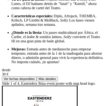
Lunes, el DJ haitiano detrás de
"Sauti"
y
"Kamili,"
ahora
como cabeza de cartel del Teatro.
Características especiales:
Diplo, Afrojack, THEMBA,
Kölsch, LP Giobbi & MoBlack,
Solèy
Los lunes vienen
apilados, semana tras semana.
¿Dónde es la fiesta:
Un paseo multicultural por África, el
Caribe, el árabe & sonidos latinos,
Solèy
convierte el Teatro
Hï en una gran pista de baile global.
Mejoras:
Entrada antes de medianoche para empezar
temprano, entrada antes de la 1 de la madrugada para ahorrar
dinero, o admisión general para vivir la experiencia definitiva.
No importa cuándo, ¡te apuntas!
desde
30 €
Ver fechas disponibles
Más detalles
Slide 1 of 4, Eastenderz Ibiza event poster with stag head logo.