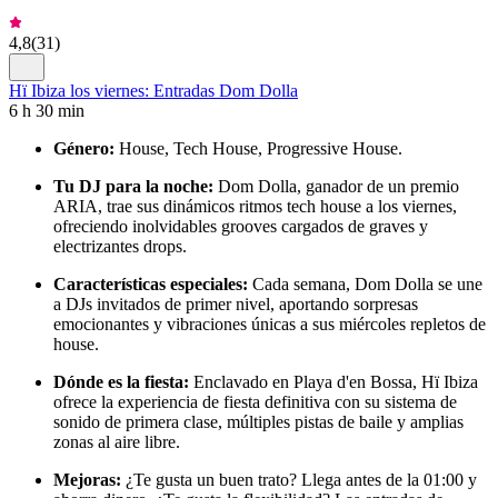
4,8
(
31
)
Hï Ibiza los viernes: Entradas Dom Dolla
6 h 30 min
Género:
House, Tech House, Progressive House.
Tu DJ para la noche:
Dom Dolla, ganador de un premio
ARIA, trae sus dinámicos ritmos tech house a los viernes,
ofreciendo inolvidables grooves cargados de graves y
electrizantes drops.
Características especiales:
Cada semana, Dom Dolla se une
a DJs invitados de primer nivel, aportando sorpresas
emocionantes y vibraciones únicas a sus miércoles repletos de
house.
Dónde es la fiesta:
Enclavado en Playa d'en Bossa, Hï Ibiza
ofrece la experiencia de fiesta definitiva con su sistema de
sonido de primera clase, múltiples pistas de baile y amplias
zonas al aire libre.
Mejoras:
¿Te gusta un buen trato? Llega antes de la 01:00 y