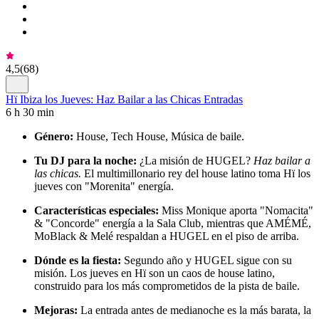
4,5
(
68
)
Hï Ibiza los Jueves: Haz Bailar a las Chicas Entradas
6 h 30 min
Género:
House, Tech House, Música de baile.
Tu DJ para la noche:
¿La misión de HUGEL?
Haz bailar a
las chicas.
El multimillonario rey del house latino toma Hï los
jueves con "Morenita" energía.
Características especiales:
Miss Monique aporta "Nomacita"
& "Concorde" energía a la Sala Club, mientras que AMÉMÉ,
MoBlack & Melé respaldan a HUGEL en el piso de arriba.
Dónde es la fiesta:
Segundo año y HUGEL sigue con su
misión. Los jueves en Hï son un caos de house latino,
construido para los más comprometidos de la pista de baile.
Mejoras:
La entrada antes de medianoche es la más barata, la