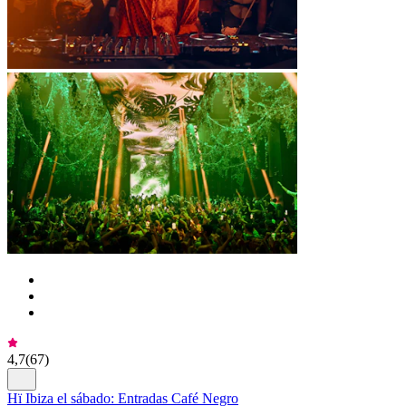
4,7
(
67
)
Hï Ibiza el sábado: Entradas Café Negro