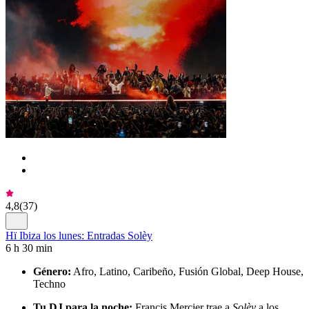
4,8
(
37
)
Hï Ibiza los lunes: Entradas Solèy
6 h 30 min
Género:
Afro, Latino, Caribeño, Fusión Global, Deep House,
Techno
Tu DJ para la noche:
Francis Mercier trae a
Solèy
a los