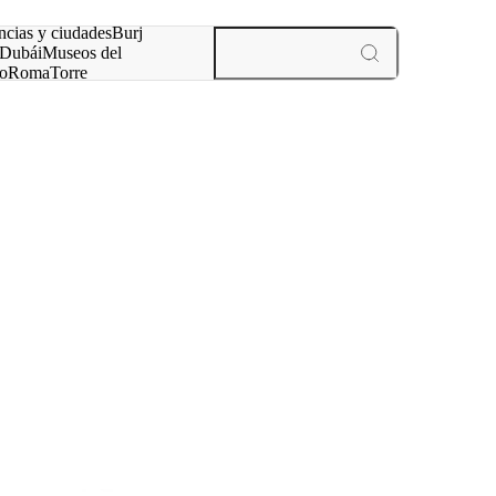
ncias y ciudades
Burj
Dubái
Museos del
o
Roma
Torre
rís
experiencias y ciudades