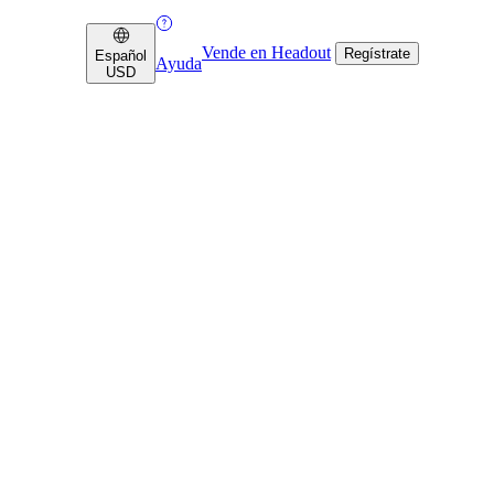
Vende en Headout
Regístrate
Español
Ayuda
USD