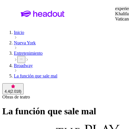
Buscar
experie
Khalifa
Vatican
Eiffel
Pa
Inicio
Nueva York
Entretenimiento
Broadway
La función que sale mal
4,4
(
2.018
)
Obras de teatro
La función que sale mal