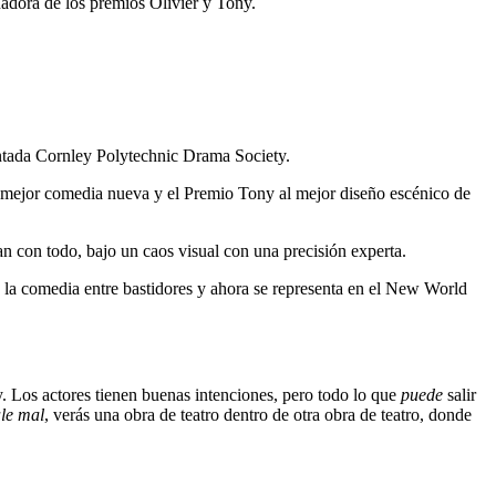
nadora de los premios Olivier y Tony.
dentada Cornley Polytechnic Drama Society.
a mejor comedia nueva y el Premio Tony al mejor diseño escénico de
n con todo, bajo un caos visual con una precisión experta.
e la comedia entre bastidores y ahora se representa en el New World
 Los actores tienen buenas intenciones, pero todo lo que
puede
salir
ale mal
, verás una obra de teatro dentro de otra obra de teatro, donde