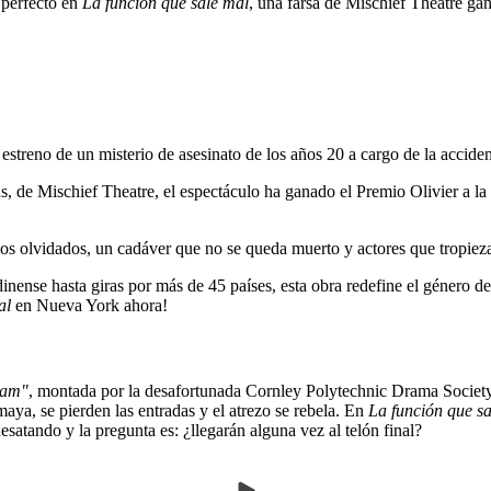
 perfecto en
La función que sale mal
, una farsa de Mischief Theatre ga
e estreno de un misterio de asesinato de los años 20 a cargo de la acci
 de Mischief Theatre, el espectáculo ha ganado el Premio Olivier a l
gos olvidados, un cadáver que no se queda muerto y actores que tropieza
nense hasta giras por más de 45 países, esta obra redefine el género d
al
en Nueva York ahora!
ham"
, montada por la desafortunada Cornley Polytechnic Drama Society.
aya, se pierden las entradas y el atrezo se rebela. En
La función que s
satando y la pregunta es: ¿llegarán alguna vez al telón final?