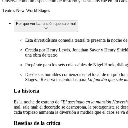
Observa cómo un espectáculo de misterio y asesinatos cae en un caos
Teatro: New World Stages
Por qué ver La función que sale mal
Esta divertidísima comedia teatral te presenta la noche d
Creada por Henry Lewis, Jonathan Sayer y Henry Shields,
una obra de teatro.
Prepárate para los sets colapsables de Nigel Hook, diálo
Desde sus humildes comienzos en el local de un pub londi
Stages. ¡Reserva tus entradas para
La función que sale m
La historia
Es la noche de estreno de
"El asesinato en la mansión Havers
mal, sale mal: el decorado se desmorona, la protagonista se desm
cada tropiezo aumenta la diversión a medida que el caos se va de
Reseñas de la crítica