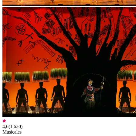
4,6
(
1.620
)
Musicales