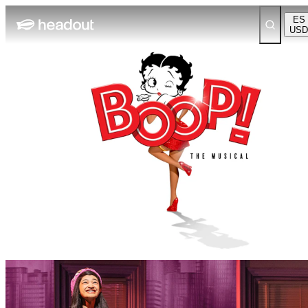
ES
USD