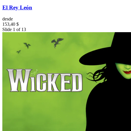
El Rey León
desde
153,40 $
Slide 1 of 13