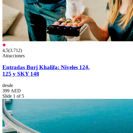
4,5
(
3.712
)
Atracciones
Entradas Burj Khalifa: Niveles 124,
125 y SKY 148
desde
399 AED
Slide 1 of 5