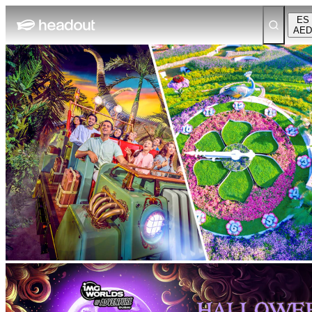
ES
AED