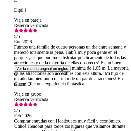
D
Dipil J
Viaje en pareja
Reserva verificada
5
/5
Ene 2026
Fuimos una familia de cuatro personas un día entre semana y
mereció totalmente la pena. Había muy poca gente en el
parque, ¡así que pudimos disfrutar prácticamente de todas las
atracciones y de la mayoría de ellas dos veces! Es un buen
lugar para niños con una altura mínima de 1,05 m. La mayoría
Ver la reseña original en inglés
de las atracciones son accesibles con esta altura. ¡Mi hijo de
G
un año también pudo disfrutar de un par de atracciones! En
general, fue una experiencia fantástica.
Gi̇zem Ö
Viaje en grupo
Reserva verificada
5
/5
Feb 2026
Comprar entradas con Headout es muy fácil y económico.
Utilicé Headout para todos los lugares que visitamos durante