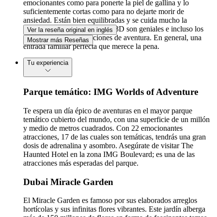
emocionantes como para ponerte la piel de gallina y lo
suficientemente cortas como para no dejarte morir de
ansiedad. Están bien equilibradas y se cuida mucho la
seguridad. Las atracciones en 3D son geniales e incluso los
Ver la reseña original en inglés
niños tienen buenas opciones de aventura. En general, una
Mostrar más Reseñas
entrada familiar perfecta que merece la pena.
Tu experiencia
Parque temático: IMG Worlds of Adventure
Te espera un día épico de aventuras en el mayor parque
temático cubierto del mundo, con una superficie de un millón
y medio de metros cuadrados. Con 22 emocionantes
atracciones, 17 de las cuales son temáticas, tendrás una gran
dosis de adrenalina y asombro. Asegúrate de visitar The
Haunted Hotel en la zona IMG Boulevard; es una de las
atracciones más esperadas del parque.
Dubai Miracle Garden
El Miracle Garden es famoso por sus elaborados arreglos
hortícolas y sus infinitas flores vibrantes. Este jardín alberga