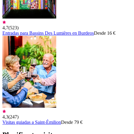
4,7
(
523
)
Entradas para Bassins Des Lumières en Burdeos
Desde 16 €
4,3
(
247
)
Visitas guiadas a Saint-Émilion
Desde 79 €