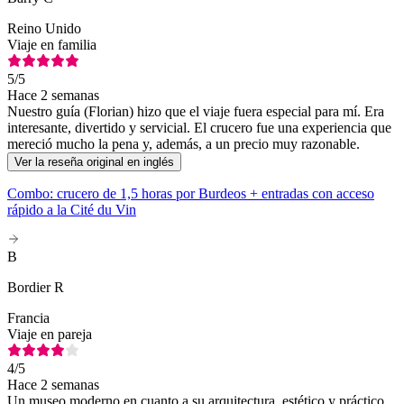
Reino Unido
Viaje en familia
5
/5
Hace 2 semanas
Nuestro guía (Florian) hizo que el viaje fuera especial para mí. Era
interesante, divertido y servicial. El crucero fue una experiencia que
mereció mucho la pena y, además, a un precio muy razonable.
Ver la reseña original en inglés
Combo: crucero de 1,5 horas por Burdeos + entradas con acceso
rápido a la Cité du Vin
B
Bordier R
Francia
Viaje en pareja
4
/5
Hace 2 semanas
Un museo moderno en cuanto a su arquitectura, estético y práctico