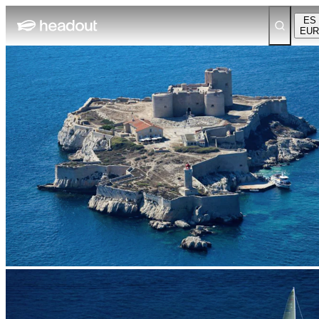
ES
EUR