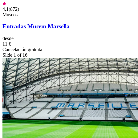
4,1
(
872
)
Museos
Entradas Mucem Marsella
desde
11 €
Cancelación gratuita
Slide 1 of 16