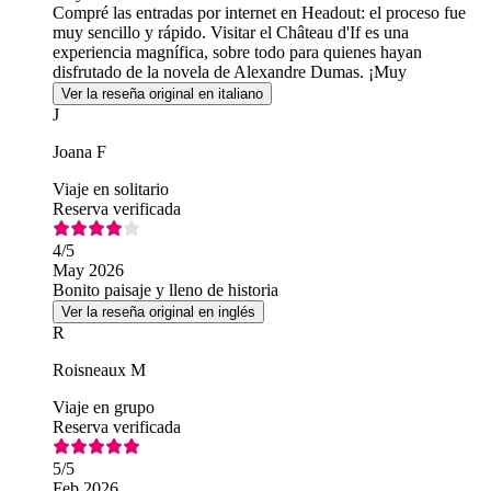
Compré las entradas por internet en Headout: el proceso fue
muy sencillo y rápido. Visitar el Château d'If es una
experiencia magnífica, sobre todo para quienes hayan
disfrutado de la novela de Alexandre Dumas. ¡Muy
recomendable!
Ver la reseña original en italiano
J
Joana F
Viaje en solitario
Reserva verificada
4
/5
May 2026
Bonito paisaje y lleno de historia
Ver la reseña original en inglés
R
Roisneaux M
Viaje en grupo
Reserva verificada
5
/5
Feb 2026