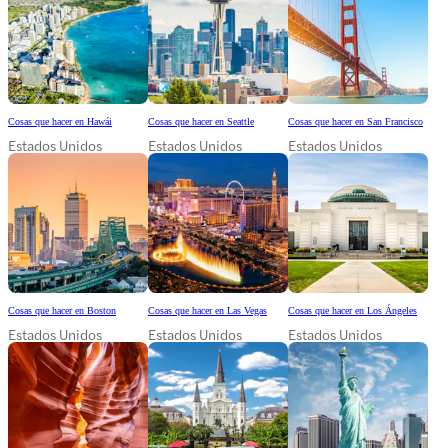
Cosas que hacer en Hawái
Cosas que hacer en Seattle
Cosas que hacer en San Francisco
Estados Unidos
Estados Unidos
Estados Unidos
Cosas que hacer en Boston
Cosas que hacer en Las Vegas
Cosas que hacer en Los Ángeles
Estados Unidos
Estados Unidos
Estados Unidos