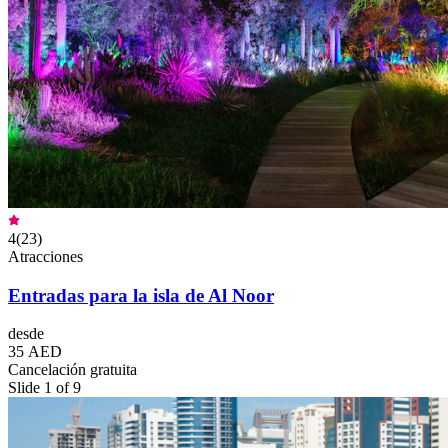
4
(
23
)
Atracciones
Entradas para la isla de Al Noor
desde
35 AED
Cancelación gratuita
Slide 1 of 9