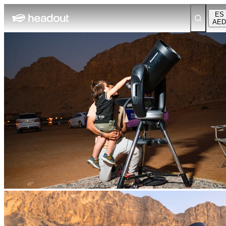
ES
AED