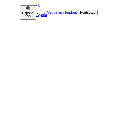
Vende en Headout
Regístrate
Español
Ayuda
JPY