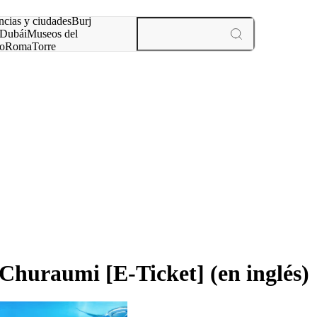
ncias y ciudades
Burj
Dubái
Museos del
o
Roma
Torre
rís
experiencias y ciudades
 Churaumi [E-Ticket] (en inglés)