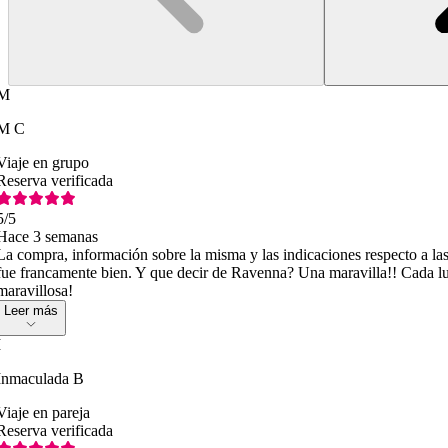
M
M C
Viaje en grupo
Reserva verificada
5
/5
Hace 3 semanas
La compra, información sobre la misma y las indicaciones respecto a las 
fue francamente bien. Y que decir de Ravenna? Una maravilla!! Cada lu
maravillosa!
Leer más
I
Inmaculada B
Viaje en pareja
Reserva verificada