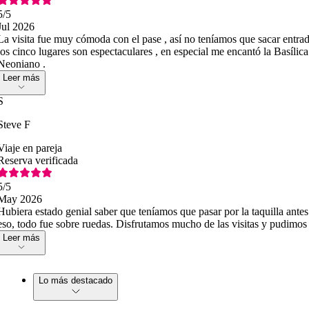
5
/5
Jul 2026
La visita fue muy cómoda con el pase , así no teníamos que sacar entrad
los cinco lugares son espectaculares , en especial me encantó la Basílica 
Neoniano .
Leer más
S
Steve F
Viaje en pareja
Reserva verificada
5
/5
May 2026
Hubiera estado genial saber que teníamos que pasar por la taquilla antes
eso, todo fue sobre ruedas. Disfrutamos mucho de las visitas y pudimos 
Leer más
Lo más destacado