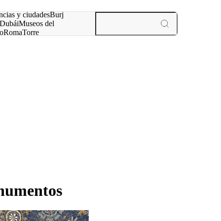
ncias y ciudades
Burj
Dubái
Museos del
o
Roma
Torre
rís
experiencias y ciudades
onumentos