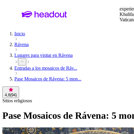
Buscar
experie
Khalifa
Vatican
Eiffel
Pa
Inicio
Rávena
Lugares para visitar en Rávena
Entradas a los mosaicos de Ráv...
Pase Mosaicos de Rávena: 5 mon...
4,8
(
94
)
Sitios religiosos
Pase Mosaicos de Rávena: 5 m