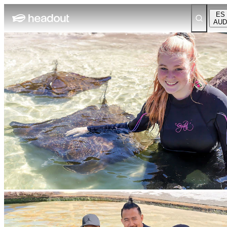
ES
AUD