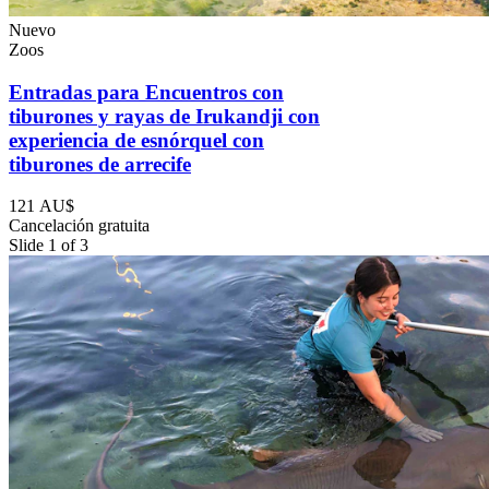
Nuevo
Zoos
Entradas para Encuentros con
tiburones y rayas de Irukandji con
experiencia de esnórquel con
tiburones de arrecife
121 AU$
Cancelación gratuita
Slide 1 of 3