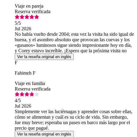
Viaje en pareja
Reserva verificada
5
/5
Jul 2026
No había vuelto desde 2004; esta vez la visita ha sido igual de
buena, y el asombro absoluto que provocan las cuevas y los
«gusanos» luminosos sigue siendo impresionante hoy en día,
y Corey estuvo increíble. ¡Espero que la próxima visita no
tarde tanto en llegar!
Ver la reseña original en inglés
F
Fahimeh F
Viaje en familia
Reserva verificada
4
/5
Jul 2026
Simplemente ver las luciérnagas y aprender cosas sobre ellas,
cómo se alimentan y cuál es su ciclo de vida. Sin embargo,
fue muy breve; esperaba un paseo en barco más largo por el
precio que pagué.
Ver la reseña original en inglés