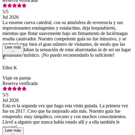
Reserva verificada
5
/5
Jul 2026
La enorme cueva catedral, con su atmósfera de reverencia y sus
impresionantes estalagmitas y estalactitas, deja boquiabierto,
mientras que flotar suavemente bajo un firmamento de luciérnagas
resulta cautivador. Nuestro competente guía no fue intrusivo, y se
gestionó muy bien el gran número de visitantes, de modo que las
Leer más
cuevas no daban la sensación de estar abarrotadas ni de ser un lugar
demasiado turístico. ¡No puedo recomendarlo lo suficiente!
E
Ellen K
Viaje en pareja
Reserva verificada
5
/5
Jul 2026
Esta es la segunda vez que hago esta visita guiada. La primera vez
fue en 2017. Creo que ha mejorado aún más. Nuestro guía fue
estupendo: muy simpático, cercano y con muchos conocimientos.
Llevé a alguien que nunca había estado allí y a ella también le
encantó.
Leer más