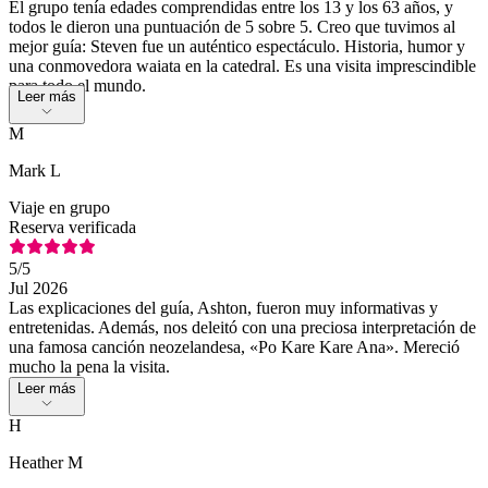
El grupo tenía edades comprendidas entre los 13 y los 63 años, y
todos le dieron una puntuación de 5 sobre 5. Creo que tuvimos al
mejor guía: Steven fue un auténtico espectáculo. Historia, humor y
una conmovedora waiata en la catedral. Es una visita imprescindible
para todo el mundo.
Leer más
M
Mark L
Viaje en grupo
Reserva verificada
5
/5
Jul 2026
Las explicaciones del guía, Ashton, fueron muy informativas y
entretenidas. Además, nos deleitó con una preciosa interpretación de
una famosa canción neozelandesa, «Po Kare Kare Ana». Mereció
mucho la pena la visita.
Leer más
H
Heather M