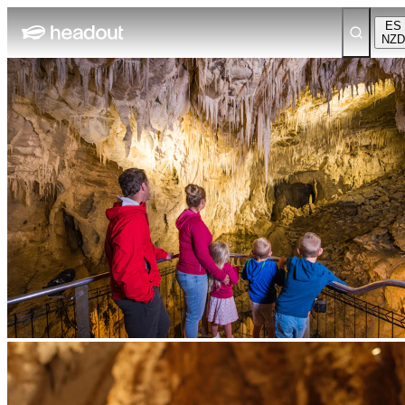
ES
NZD