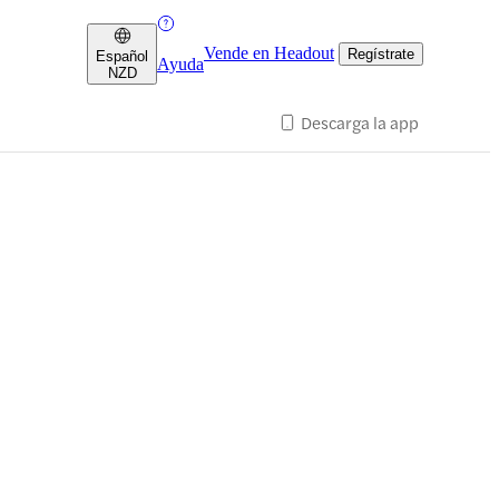
Vende en Headout
Regístrate
Español
Ayuda
NZD
Descarga la app