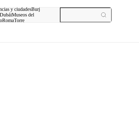
ncias y ciudades
Burj
Dubái
Museos del
o
Roma
Torre
rís
experiencias y ciudades