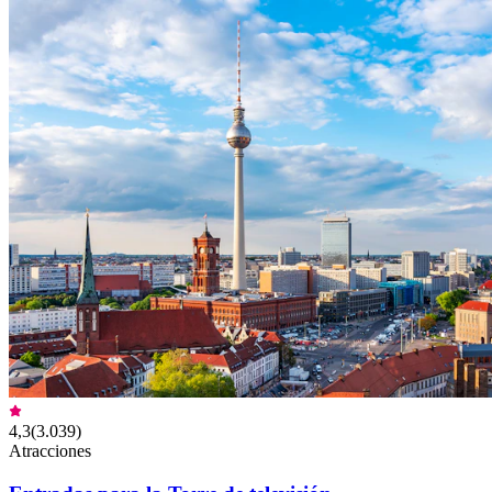
4,3
(
3.039
)
Atracciones