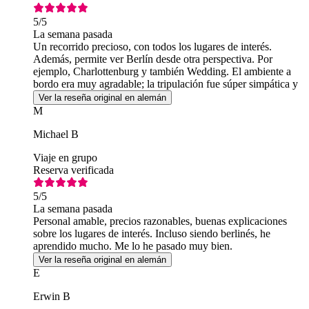
5
/5
La semana pasada
Un recorrido precioso, con todos los lugares de interés.
Además, permite ver Berlín desde otra perspectiva. Por
ejemplo, Charlottenburg y también Wedding. El ambiente a
bordo era muy agradable; la tripulación fue súper simpática y
atenta.
Ver la reseña original en alemán
M
Michael B
Viaje en grupo
Reserva verificada
5
/5
La semana pasada
Personal amable, precios razonables, buenas explicaciones
sobre los lugares de interés. Incluso siendo berlinés, he
aprendido mucho. Me lo he pasado muy bien.
Ver la reseña original en alemán
E
Erwin B