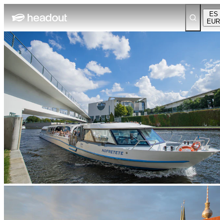
ES
EUR