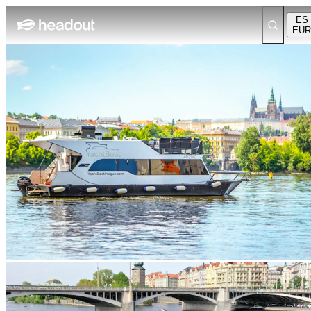
ES
EUR