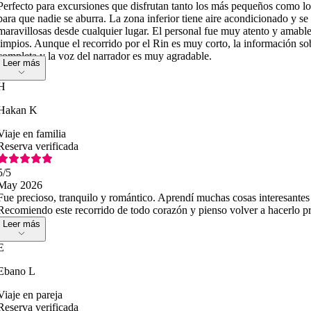
Perfecto para excursiones que disfrutan tanto los más pequeños como los
para que nadie se aburra. La zona inferior tiene aire acondicionado y se 
maravillosas desde cualquier lugar. El personal fue muy atento y amab
limpios. Aunque el recorrido por el Rin es muy corto, la información 
completa y la voz del narrador es muy agradable.
Leer más
H
Hakan K
Viaje en familia
Reserva verificada
5
/5
May 2026
Fue precioso, tranquilo y romántico. Aprendí muchas cosas interesantes 
Recomiendo este recorrido de todo corazón y pienso volver a hacerlo p
Leer más
E
Ebano L
Viaje en pareja
Reserva verificada