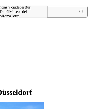
ncias y ciudades
Burj
Dubái
Museos del
o
Roma
Torre
rís
experiencias y ciudades
Düsseldorf