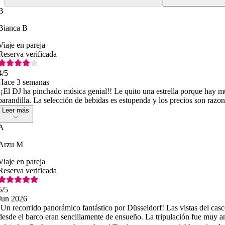
B
Bianca B
Viaje en pareja
Reserva verificada
4
/5
Hace 3 semanas
¡¡El DJ ha pinchado música genial!! Le quito una estrella porque hay m
barandilla. La selección de bebidas es estupenda y los precios son razo
Leer más
A
Arzu M
Viaje en pareja
Reserva verificada
5
/5
Jun 2026
¡Un recorrido panorámico fantástico por Düsseldorf! Las vistas del casco
desde el barco eran sencillamente de ensueño. La tripulación fue muy a