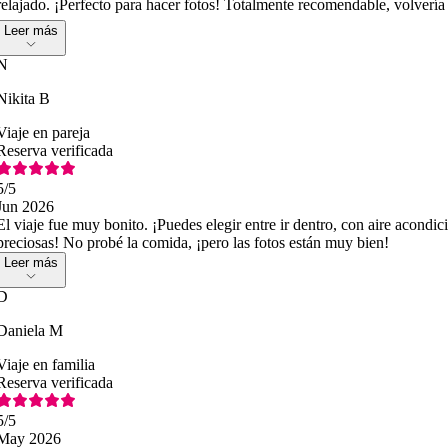
relajado. ¡Perfecto para hacer fotos! Totalmente recomendable, volver
Leer más
N
Nikita B
Viaje en pareja
Reserva verificada
5
/5
Jun 2026
El viaje fue muy bonito. ¡Puedes elegir entre ir dentro, con aire acondic
preciosas! No probé la comida, ¡pero las fotos están muy bien!
Leer más
D
Daniela M
Viaje en familia
Reserva verificada
5
/5
May 2026