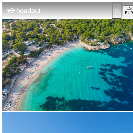
ES
EUR