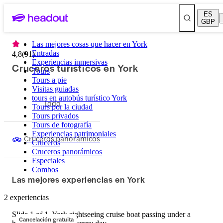
ES
GBP
Las mejores cosas que hacer en York
Entradas
4,8
(
91
)
Experiencias inmersivas
Cruceros turísticos en York
Tours
Tours a pie
Visitas guiadas
tours en autobús turístico York
Todo
Tours por la ciudad
Tours privados
Tours de fotografía
Experiencias patrimoniales
Cruceros panorámicos
Cruceros
Cruceros panorámicos
Especiales
Combos
Las mejores experiencias en York
2 experiencias
Slide 1 of 1, York sightseeing cruise boat passing under a
Cancelación gratuita