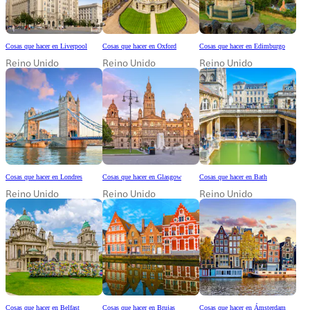
Cosas que hacer en Liverpool
Cosas que hacer en Oxford
Cosas que hacer en Edimburgo
Reino Unido
Reino Unido
Reino Unido
Cosas que hacer en Londres
Cosas que hacer en Glasgow
Cosas que hacer en Bath
Reino Unido
Reino Unido
Reino Unido
Cosas que hacer en Belfast
Cosas que hacer en Brujas
Cosas que hacer en Ámsterdam