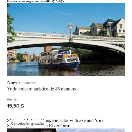
historic bridge on a sunny day.
Nuevo
Cruceros
York: crucero turístico de 45 minutos
desde
15,50 £
Slide 1 of 1, York Dungeon actor with axe and York
Cancelación gratuita
Sightseeing Cruise on River Ouse.