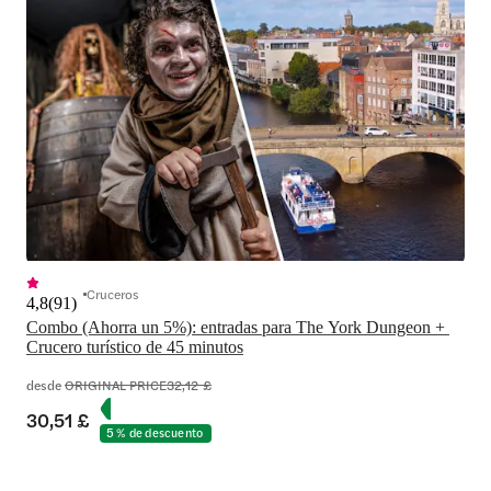
Cruceros
4,8
(
91
)
Combo (Ahorra un 5%): entradas para The York Dungeon + 
Crucero turístico de 45 minutos
desde
ORIGINAL PRICE
32,12 £
30,51 £
5 % de descuento