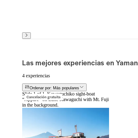
Las mejores experiencias en Yaman
4 experiencias
Ordenar por: Más populares
Slide 1 of 1, Kawaguchiko sight-boat
Cancelación gratuita
“Appare” on Lake Kawaguchi with Mt. Fuji
in the background.