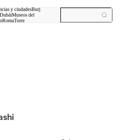
ncias y ciudades
Burj
Dubái
Museos del
o
Roma
Torre
rís
experiencias y ciudades
ashi