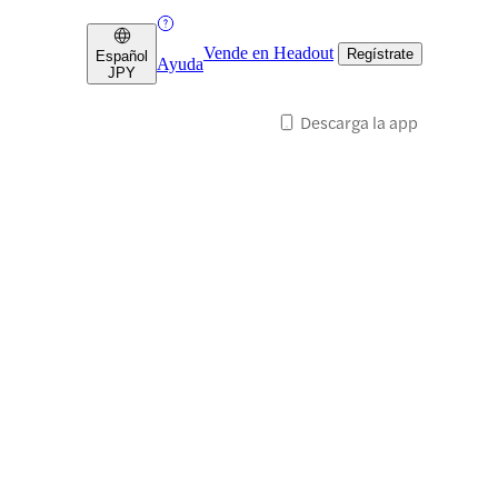
Vende en Headout
Regístrate
Español
Ayuda
JPY
Descarga la app