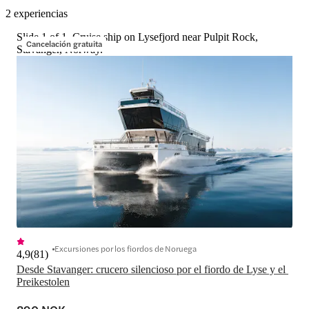
2 experiencias
Slide 1 of 1, Cruise ship on Lysefjord near Pulpit Rock,
Cancelación gratuita
Stavanger, Norway.
Excursiones por los fiordos de Noruega
4,9
(
81
)
Desde Stavanger: crucero silencioso por el fiordo de Lyse y el 
Preikestolen