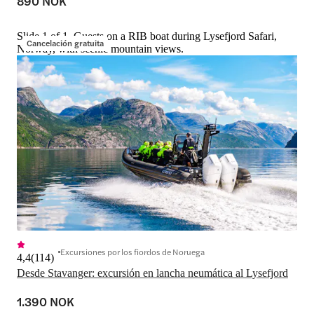
890 NOK
Slide 1 of 1, Guests on a RIB boat during Lysefjord Safari,
Cancelación gratuita
Norway, with scenic mountain views.
Excursiones por los fiordos de Noruega
4,4
(
114
)
Desde Stavanger: excursión en lancha neumática al Lysefjord
1.390 NOK