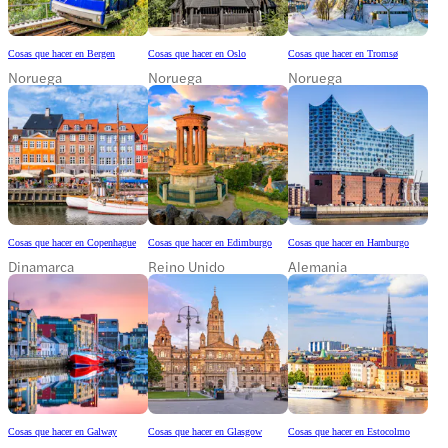
Cosas que hacer en Bergen
Cosas que hacer en Oslo
Cosas que hacer en Tromsø
Noruega
Noruega
Noruega
Cosas que hacer en Copenhague
Cosas que hacer en Edimburgo
Cosas que hacer en Hamburgo
Dinamarca
Reino Unido
Alemania
Cosas que hacer en Galway
Cosas que hacer en Glasgow
Cosas que hacer en Estocolmo