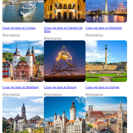
Cosas que hacer en Colonia
Cosas que hacer en Fráncfort del
Cosas que hacer en Düsseldorf
Meno
Alemania
Alemania
Alemania
Cosas que hacer en Heidelberg
Cosas que hacer en Bottrop
Cosas que hacer en Stuttgart
Alemania
Alemania
Alemania