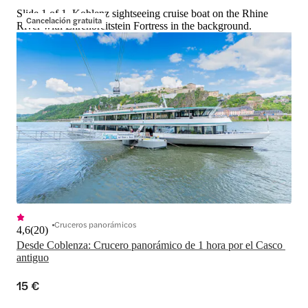
Slide 1 of 1, Koblenz sightseeing cruise boat on the Rhine
Cancelación gratuita
River with Ehrenbreitstein Fortress in the background.
Cruceros panorámicos
4,6
(
20
)
Desde Coblenza: Crucero panorámico de 1 hora por el Casco 
antiguo
15 €