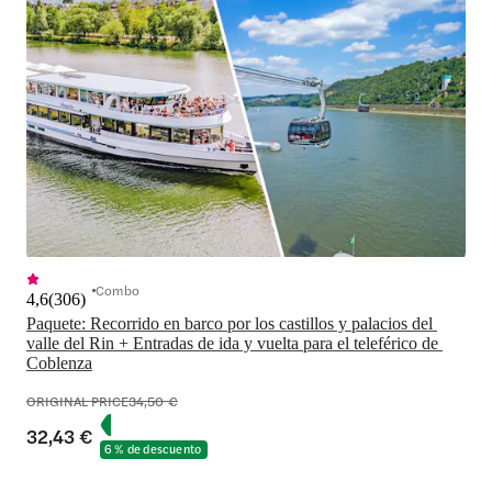
Combo
4,6
(
306
)
Paquete: Recorrido en barco por los castillos y palacios del 
valle del Rin + Entradas de ida y vuelta para el teleférico de 
Coblenza
ORIGINAL PRICE
34,50 €
32,43 €
6 % de descuento