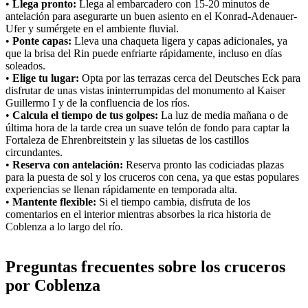
•
Llega pronto:
Llega al embarcadero con 15-20 minutos de
antelación para asegurarte un buen asiento en el Konrad-Adenauer-
Ufer y sumérgete en el ambiente fluvial.
•
Ponte capas:
Lleva una chaqueta ligera y capas adicionales, ya
que la brisa del Rin puede enfriarte rápidamente, incluso en días
soleados.
•
Elige tu lugar:
Opta por las terrazas cerca del Deutsches Eck para
disfrutar de unas vistas ininterrumpidas del monumento al Kaiser
Guillermo I y de la confluencia de los ríos.
•
Calcula el tiempo de tus golpes:
La luz de media mañana o de
última hora de la tarde crea un suave telón de fondo para captar la
Fortaleza de Ehrenbreitstein y las siluetas de los castillos
circundantes.
•
Reserva con antelación:
Reserva pronto las codiciadas plazas
para la puesta de sol y los cruceros con cena, ya que estas populares
experiencias se llenan rápidamente en temporada alta.
•
Mantente flexible:
Si el tiempo cambia, disfruta de los
comentarios en el interior mientras absorbes la rica historia de
Coblenza a lo largo del río.
Preguntas frecuentes sobre los cruceros
por Coblenza