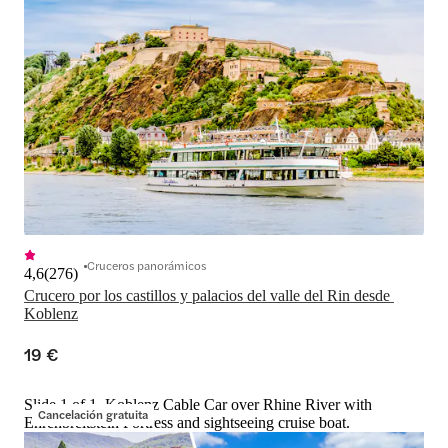
Cruceros panorámicos
4,6
(
276
)
Crucero por los castillos y palacios del valle del Rin desde 
Koblenz
19 €
Slide 1 of 1, Koblenz Cable Car over Rhine River with
Cancelación gratuita
Ehrenbreitstein Fortress and sightseeing cruise boat.