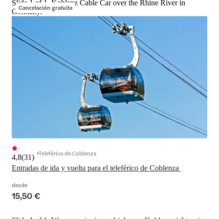
Slide 1 of 1, Koblenz Cable Car over the Rhine River in
Cancelación gratuita
Germany.
Teleférico de Coblenza
4,8
(
31
)
Entradas de ida y vuelta para el teleférico de Coblenza 
desde
15,50 €