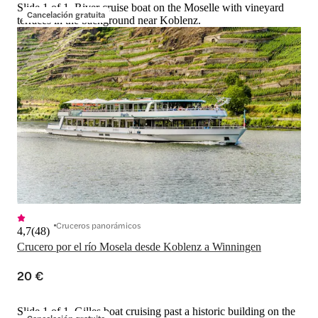
Slide 1 of 1, River cruise boat on the Moselle with vineyard
Cancelación gratuita
terraces in the background near Koblenz.
Cruceros panorámicos
4,7
(
48
)
Crucero por el río Mosela desde Koblenz a Winningen
20 €
Slide 1 of 1, Gilles boat cruising past a historic building on the
Cancelación gratuita