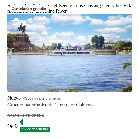
Slide 1 of 1, Koblenz sightseeing cruise passing Deutsches Eck
Cancelación gratuita
monument on the Rhine River.
Nuevo
Cruceros panorámicos
Crucero panorámico de 1 hora por Coblenza
ORIGINAL PRICE
15 €
14 €
7 % de descuento