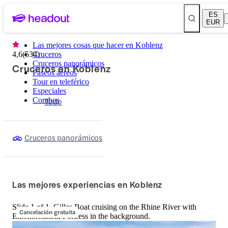
ES
EUR
Las mejores cosas que hacer en Koblenz
4,6
(
534
Cruceros
)
Cruceros panorámicos
Cruceros en Koblenz
Paseos aéreos
Tour en teleférico
Especiales
Combos
Todo
Cruceros panorámicos
Las mejores experiencias en Koblenz
Slide 1 of 1, Gilles Boat cruising on the Rhine River with
Cancelación gratuita
Ehrenbreitstein Fortress in the background.