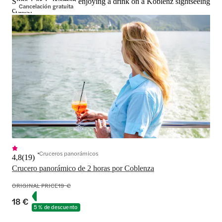
Slide 1 of 1, Woman enjoying a drink on a Koblenz sightseeing
Cancelación gratuita
cruise.
Cruceros panorámicos
4,8
(
19
)
Crucero panorámico de 2 horas por Coblenza
ORIGINAL PRICE
19 €
18 €
5 % de descuento