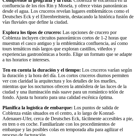
Comprende la geografía y la ruta:
Coblenza se encuentra en la
confluencia de los ríos Rin y Mosela, y ofrece vistas panorámicas
desde el agua. Los cruceros revelan lugares emblemáticos como el
Deutsches Eck y el Ehrenbreitstein, destacando la histórica fusión de
vías fluviales que define la ciudad.
Explora los tipos de crucero:
Las opciones de crucero por
Coblenza incluyen circuitos panorámicos cortos de 1-2 horas que
muestran el casco antiguo y la emblemática confluencia, así como
tours temáticos más largos que exploran castillos, viñedos y
experiencias gastronómicas a bordo. Elige un formato que se adapte
a tus horarios e intereses.
Ten en cuenta la duración y el tiempo:
Los cruceros varían según
la duración y la hora del día. Los cortos cruceros diurnos permiten
ver con claridad la arquitectura y los detalles de los muelles,
mientras que los nocturnos ofrecen la atmósfera de las luces de la
ciudad y una iluminación más suave para un romántico telón de
fondo. Ajusta tu horario para una calidad escénica óptima.
Planifica la logística de embarque:
Los puntos de salida de
Coblenza están situados en el centro, a lo largo de Konrad-
Adenauer-Ufer, cerca de Deutsches Eck, fácilmente accesibles a pie,
en tren o en coche. Familiarízate con los procedimientos de
embarque y las posibles colas en temporada alta para agilizar el
proceso de facturación.