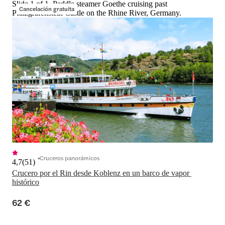
Slide 1 of 1, Paddle steamer Goethe cruising past
Cancelación gratuita
Pfalzgrafenstein Castle on the Rhine River, Germany.
Cruceros panorámicos
4,7
(
51
)
Crucero por el Rin desde Koblenz en un barco de vapor 
histórico
62 €