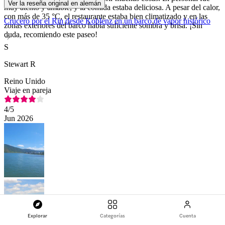
Ver la reseña original en alemán
muy atento y amable, y la comida estaba deliciosa. A pesar del calor,
con más de 35 °C, el restaurante estaba bien climatizado y en las
Crucero por el Rin desde Koblenz en un barco de vapor histórico
zonas exteriores del barco había suficiente sombra y brisa. ¡Sin
duda, recomiendo este paseo!
S
Stewart R
Reino Unido
Viaje en pareja
4
/5
Jun 2026
Explorar
Categorías
Cuenta