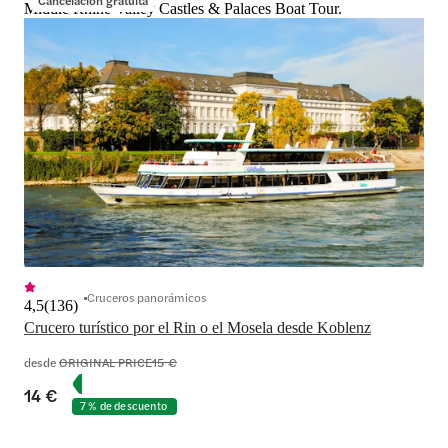
Middle Rhine Valley Castles & Palaces Boat Tour.
Cruceros panorámicos
4,5
(
136
)
Crucero turístico por el Rin o el Mosela desde Koblenz
desde
ORIGINAL PRICE
15 €
14 €
7 % de descuento