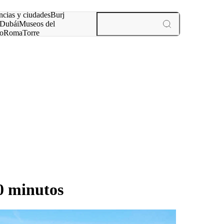
ncias y ciudades
Burj
Dubái
Museos del
o
Roma
Torre
rís
experiencias y ciudades
0 minutos