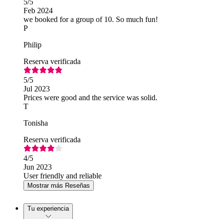
5
/5
Feb 2024
we booked for a group of 10. So much fun!
P
Philip
Reserva verificada
5
/5
Jul 2023
Prices were good and the service was solid.
T
Tonisha
Reserva verificada
4
/5
Jun 2023
User friendly and reliable
Mostrar más Reseñas
Tu experiencia