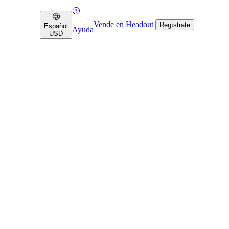
Vende en Headout
Regístrate
Español
Ayuda
USD