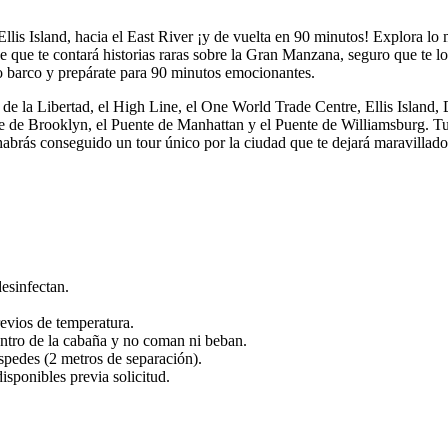
llis Island, hacia el East River ¡y de vuelta en 90 minutos! Explora lo
que te contará historias raras sobre la Gran Manzana, seguro que te lo 
no barco y prepárate para 90 minutos emocionantes.
a de la Libertad, el High Line, el One World Trade Centre, Ellis Island
e de Brooklyn, el Puente de Manhattan y el Puente de Williamsburg. Tu
habrás conseguido un tour único por la ciudad que te dejará maravillado
desinfectan.
evios de temperatura.
entro de la cabaña y no coman ni beban.
spedes (2 metros de separación).
sponibles previa solicitud.