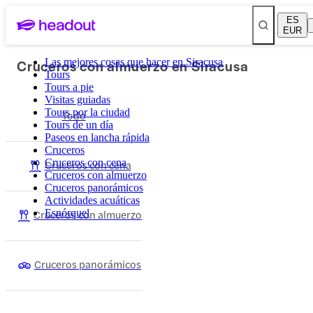
ES
EUR
Cruceros con almuerzo en Siracusa
Las mejores cosas que hacer en Siracusa
Tours
Tours a pie
Visitas guiadas
Tours por la ciudad
Todo
Tours de un día
Paseos en lancha rápida
Cruceros
Cruceros con cena
Cruceros con cena
Cruceros con almuerzo
Cruceros panorámicos
Actividades acuáticas
Cruceros con almuerzo
Esnórquel
Cruceros panorámicos