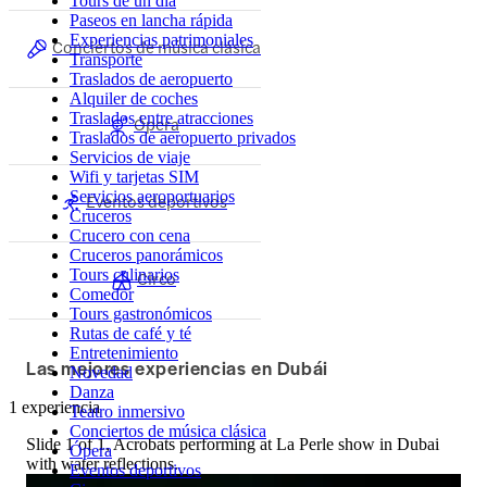
Tours de un día
Paseos en lancha rápida
Experiencias patrimoniales
Conciertos de música clásica
Transporte
Traslados de aeropuerto
Alquiler de coches
Traslados entre atracciones
Ópera
Traslados de aeropuerto privados
Servicios de viaje
Wifi y tarjetas SIM
Servicios aeroportuarios
Eventos deportivos
Cruceros
Crucero con cena
Cruceros panorámicos
Tours culinarios
Circo
Comedor
Tours gastronómicos
Rutas de café y té
Entretenimiento
Las mejores experiencias en Dubái
Novedad
Danza
1 experiencia
Teatro inmersivo
Conciertos de música clásica
Slide 1 of 1, Acrobats performing at La Perle show in Dubai
Ópera
with water reflections.
Eventos deportivos