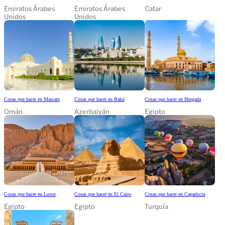
Emiratos Árabes
Emiratos Árabes
Catar
Unidos
Unidos
Cosas que hacer en Mascate
Cosas que hacer en Bakú
Cosas que hacer en Hurgada
Omán
Azerbaiyán
Egipto
Cosas que hacer en Luxor
Cosas que hacer en El Cairo
Cosas que hacer en Capadocia
Egipto
Egipto
Turquía