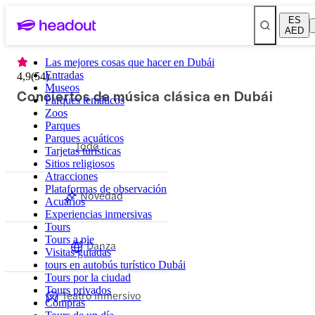
ES
AED
Las mejores cosas que hacer en Dubái
Entradas
4,9
(
54
)
Museos
Conciertos de música clásica en Dubái
Parques temáticos
Zoos
Parques
Parques acuáticos
Todo
Tarjetas turísticas
Sitios religiosos
Atracciones
Plataformas de observación
Novedad
Acuarios
Experiencias inmersivas
Tours
Tours a pie
Danza
Visitas guiadas
tours en autobús turístico Dubái
Tours por la ciudad
Tours privados
Teatro inmersivo
Compras