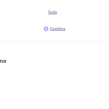
Todo
Combos
ina