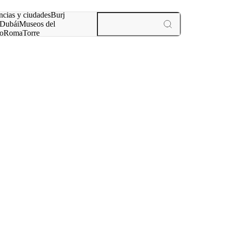
ncias y ciudades
Burj
Dubái
Museos del
o
Roma
Torre
rís
experiencias y ciudades