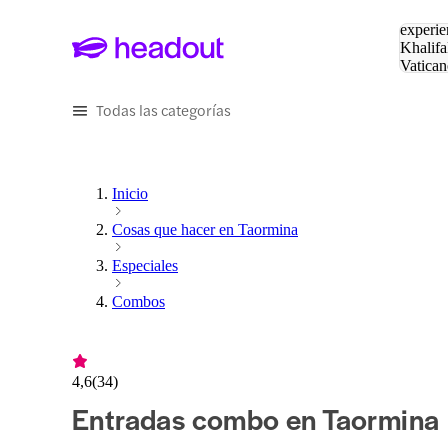
Buscar
experie
Khalifa
Vatican
Eiffel
Pa
Todas las categorías
Inicio
Cosas que hacer en Taormina
Especiales
Combos
4,6
(
34
)
Entradas combo en Taormina