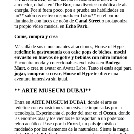
alrededor, o baila en
The Box
, una discoteca robótica de alta
energía. Por si fuera poco, pon a prueba tus habilidades en
un** salón recreativo inspirado en Tokio** en el barrio
iluminado con luces de neón de
Canal Street
o protagoniza
tu propio vídeo musical en
Echo Park.
Come, compra y crea
Más allá de sus emocionantes atracciones, House of Hype
redefine la gastronomía
con
cake pops de bichos, mochi
envuelto en huevos de gofre y bebidas con nitro infusión
.
Encuentra moda y coleccionables exclusivos en
Bodega
Mart
, o crea tu avatar en Avatar Labs. Tanto si estás aquí para
jugar, comprar o crear
,
House of Hype
te ofrece una
aventura inmersiva sin igual.
** ARTE MUSEUM DUBAI**
Entra en
ARTE MUSEUM DUBAI
, donde el arte se
redefine con exposiciones inmersivas e impulsadas por la
tecnología. Experimenta el poder del mar en el
Ocean,
donde
las enormes olas y los vientos te transportan a un poderoso
reino acuático. Pasea por la
Forest
, un paisaje místico
modelado por los elementos de la naturaleza. Siente la magia