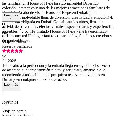
las familias! 2. ¡House of Hype ha sido increíble! Divertido,
colorido, interactivo y una de las mejores atracciones familiares de
Dubái. 3. Acabo de visitar House of Hype en Dubái: ¡una
Leer más
experiencia inolvidable llena de diversión, creatividad y emoción! 4.
¡Una visita obligada en Dubái! Genial para los niños, llena de
O
actividades divertidas, efectos visuales espectaculares y experiencias
increíbles. 🚀 5. ¡He visitado House of Hype y me ha encantado
Om F
cada momento! Un lugar fantástico para niños, familias y creadores
de contenido. ✨
Viaje en solitario
Reserva verificada
5
/5
Jul 2026
Todo salió a la perfección y la entrada llegó enseguida. El servicio
de atención al cliente también fue muy servicial y amable. Se lo
recomiendo a todo el mundo que quiera reservar actividades en
Dubái y en cualquier otro sitio. Gracias.
Leer más
J
Joystin M
Viaje en pareja
Reserva verificada