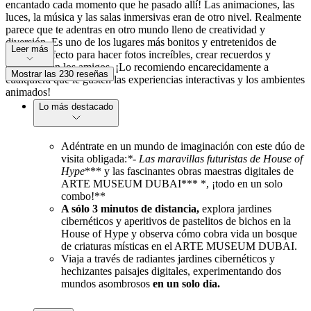
encantado cada momento que he pasado allí! Las animaciones, las
luces, la música y las salas inmersivas eran de otro nivel. Realmente
parece que te adentras en otro mundo lleno de creatividad y
diversión. Es uno de los lugares más bonitos y entretenidos de
Leer más
Dubái, perfecto para hacer fotos increíbles, crear recuerdos y
disfrutar con los amigos. ¡Lo recomiendo encarecidamente a
Mostrar las 230 reseñas
cualquiera que le gusten las experiencias interactivas y los ambientes
animados!
Lo más destacado
Adéntrate en un mundo de imaginación con este dúo de
visita obligada:
*- Las maravillas futuristas de House of
Hype
*** y las fascinantes obras maestras digitales de
ARTE MUSEUM DUBAI*** *, ¡todo en un solo
combo!**
A sólo 3 minutos de distancia,
explora jardines
cibernéticos y aperitivos de pastelitos de bichos en la
House of Hype y observa cómo cobra vida un bosque
de criaturas místicas en el ARTE MUSEUM DUBAI.
Viaja a través de radiantes jardines cibernéticos y
hechizantes paisajes digitales, experimentando dos
mundos asombrosos
en un solo día.