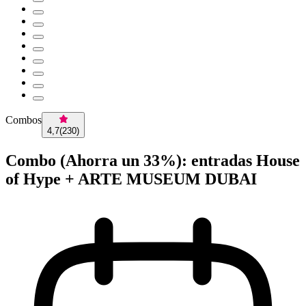
Combos
4,7
(
230
)
Combo (Ahorra un 33%): entradas House
of Hype + ARTE MUSEUM DUBAI