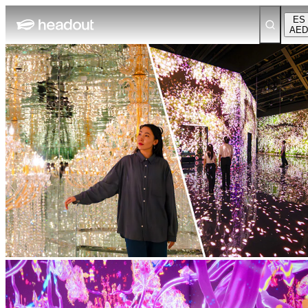
ES
AED