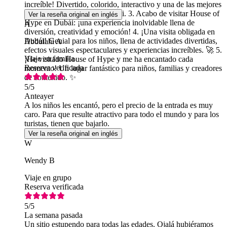
increíble! Divertido, colorido, interactivo y una de las mejores
atracciones familiares de Dubái. 3. Acabo de visitar House of
Ver la reseña original en inglés
Hype en Dubái: ¡una experiencia inolvidable llena de
A
diversión, creatividad y emoción! 4. ¡Una visita obligada en
Dubái! Genial para los niños, llena de actividades divertidas,
Abdulahi A
efectos visuales espectaculares y experiencias increíbles. 🚀 5.
Viaje en familia
¡He visitado House of Hype y me ha encantado cada
Reserva verificada
momento! Un lugar fantástico para niños, familias y creadores
de contenido. ✨
5
/5
Anteayer
A los niños les encantó, pero el precio de la entrada es muy
caro. Para que resulte atractivo para todo el mundo y para los
turistas, tienen que bajarlo.
Ver la reseña original en inglés
W
Wendy B
Viaje en grupo
Reserva verificada
5
/5
La semana pasada
Un sitio estupendo para todas las edades. Ojalá hubiéramos