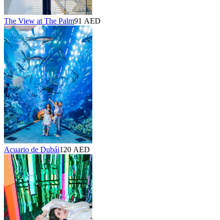
The View at The Palm
91 AED
Acuario de Dubái
120 AED