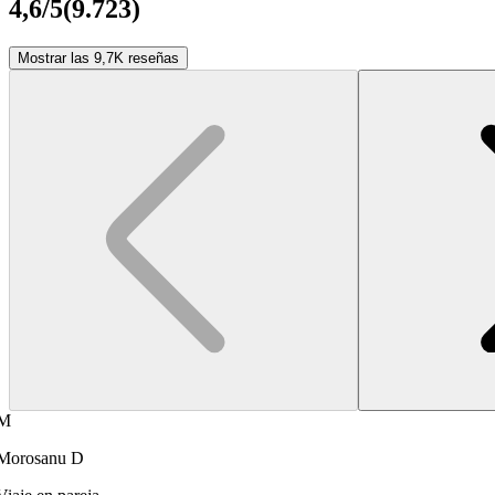
4,6
/5
(
9.723
)
Mostrar las 9,7K reseñas
M
Morosanu D