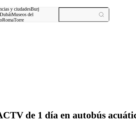
ncias y ciudades
Burj
Dubái
Museos del
o
Roma
Torre
rís
experiencias y ciudades
TV de 1 día en autobús acuático