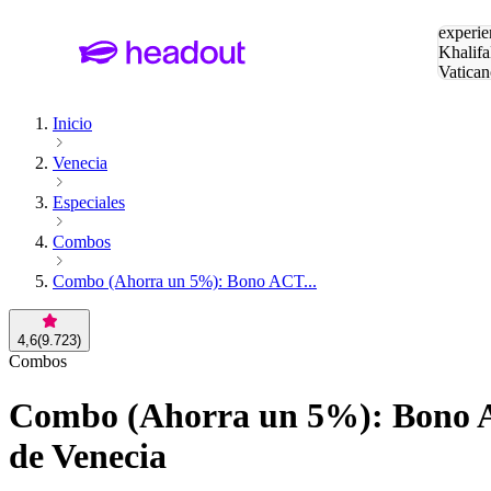
Buscar
experie
Khalifa
Vatican
Eiffel
Pa
Inicio
Venecia
Especiales
Combos
Combo (Ahorra un 5%): Bono ACT...
4,6
(
9.723
)
Combos
Combo (Ahorra un 5%): Bono AC
de Venecia