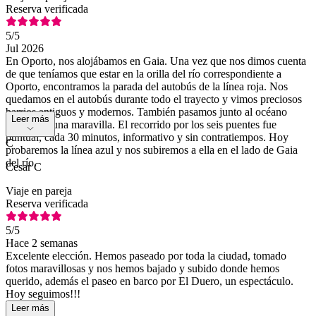
Reserva verificada
5
/5
Jul 2026
En Oporto, nos alojábamos en Gaia. Una vez que nos dimos cuenta
de que teníamos que estar en la orilla del río correspondiente a
Oporto, encontramos la parada del autobús de la línea roja. Nos
quedamos en el autobús durante todo el trayecto y vimos preciosos
barrios antiguos y modernos. También pasamos junto al océano
Leer más
Atlántico, una maravilla. El recorrido por los seis puentes fue
puntual, cada 30 minutos, informativo y sin contratiempos. Hoy
C
probaremos la línea azul y nos subiremos a ella en el lado de Gaia
del río.
Cesar C
Viaje en pareja
Reserva verificada
5
/5
Hace 2 semanas
Excelente elección. Hemos paseado por toda la ciudad, tomado
fotos maravillosas y nos hemos bajado y subido donde hemos
querido, además el paseo en barco por El Duero, un espectáculo.
Hoy seguimos!!!
Leer más