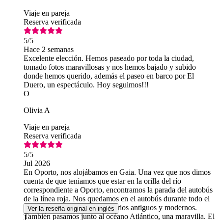
Viaje en pareja
Reserva verificada
5
/5
Hace 2 semanas
Excelente elección. Hemos paseado por toda la ciudad,
tomado fotos maravillosas y nos hemos bajado y subido
donde hemos querido, además el paseo en barco por El
Duero, un espectáculo. Hoy seguimos!!!
O
Olivia A
Viaje en pareja
Reserva verificada
5
/5
Jul 2026
En Oporto, nos alojábamos en Gaia. Una vez que nos dimos
cuenta de que teníamos que estar en la orilla del río
correspondiente a Oporto, encontramos la parada del autobús
de la línea roja. Nos quedamos en el autobús durante todo el
trayecto y vimos preciosos barrios antiguos y modernos.
Ver la reseña original en inglés
También pasamos junto al océano Atlántico, una maravilla. El
J