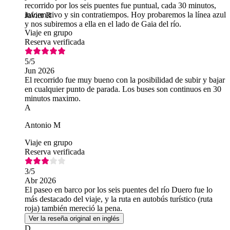
recorrido por los seis puentes fue puntual, cada 30 minutos,
informativo y sin contratiempos. Hoy probaremos la línea azul
Javier R
y nos subiremos a ella en el lado de Gaia del río.
Viaje en grupo
Reserva verificada
5
/5
Jun 2026
El recorrido fue muy bueno con la posibilidad de subir y bajar
en cualquier punto de parada. Los buses son continuos en 30
minutos maximo.
A
Antonio M
Viaje en grupo
Reserva verificada
3
/5
Abr 2026
El paseo en barco por los seis puentes del río Duero fue lo
más destacado del viaje, y la ruta en autobús turístico (ruta
roja) también mereció la pena.
Ver la reseña original en inglés
D