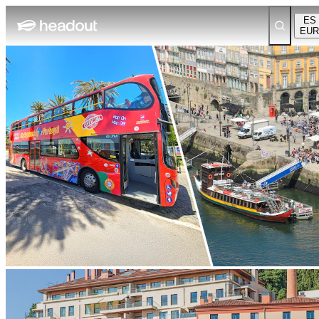
ES
EUR