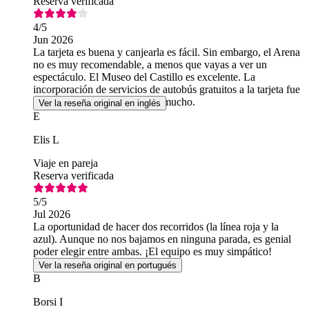
Reserva verificada
4
/5
Jun 2026
La tarjeta es buena y canjearla es fácil. Sin embargo, el Arena
no es muy recomendable, a menos que vayas a ver un
espectáculo. El Museo del Castillo es excelente. La
incorporación de servicios de autobús gratuitos a la tarjeta fue
una buena idea y se agradece mucho.
Ver la reseña original en inglés
E
Elis L
Viaje en pareja
Reserva verificada
5
/5
Jul 2026
La oportunidad de hacer dos recorridos (la línea roja y la
azul). Aunque no nos bajamos en ninguna parada, es genial
poder elegir entre ambas. ¡El equipo es muy simpático!
Ver la reseña original en portugués
B
Borsi I