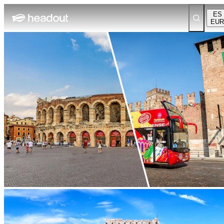
ES
EUR