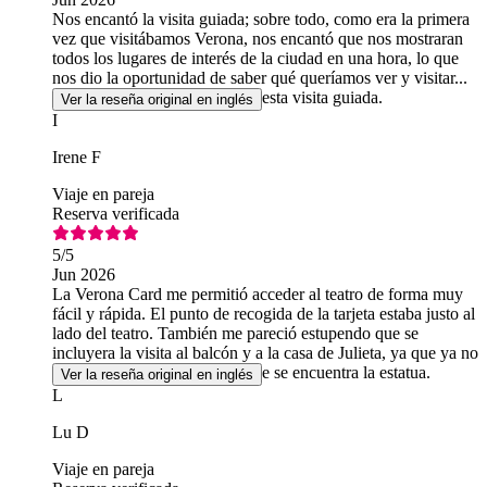
Nos encantó la visita guiada; sobre todo, como era la primera
vez que visitábamos Verona, nos encantó que nos mostraran
todos los lugares de interés de la ciudad en una hora, lo que
nos dio la oportunidad de saber qué queríamos ver y visitar...
Recomiendo encarecidamente esta visita guiada.
Ver la reseña original en inglés
I
Irene F
Viaje en pareja
Reserva verificada
5
/5
Jun 2026
La Verona Card me permitió acceder al teatro de forma muy
fácil y rápida. El punto de recogida de la tarjeta estaba justo al
lado del teatro. También me pareció estupendo que se
incluyera la visita al balcón y a la casa de Julieta, ya que ya no
es gratuito visitar el patio donde se encuentra la estatua.
Ver la reseña original en inglés
L
Lu D
Viaje en pareja