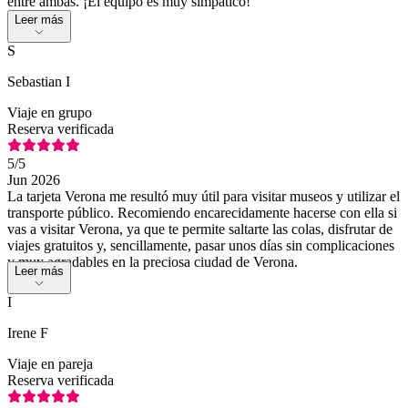
entre ambas. ¡El equipo es muy simpático!
Leer más
S
Sebastian I
Viaje en grupo
Reserva verificada
5
/5
Jun 2026
La tarjeta Verona me resultó muy útil para visitar museos y utilizar el
transporte público. Recomiendo encarecidamente hacerse con ella si
vas a visitar Verona, ya que te permite saltarte las colas, disfrutar de
viajes gratuitos y, sencillamente, pasar unos días sin complicaciones
y muy agradables en la preciosa ciudad de Verona.
Leer más
I
Irene F
Viaje en pareja
Reserva verificada