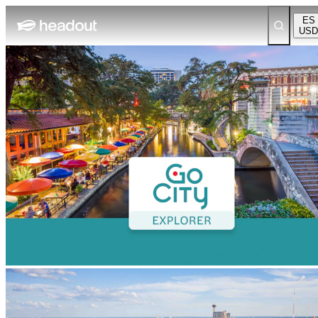
ES
USD