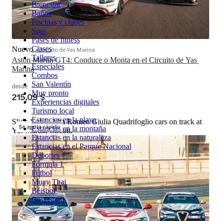
Bienestar
Baños
Piscinas y clubes
Spas
Pases de fitness
Clases
Nuevo
Circuito de Yas Marina
Talleres
Aston Martin GT4: Conduce o Monta en el Circuito de Yas 
Especiales
Marina
Combos
San Valentín
desde
Muy pronto
215,09 $
Experiencias digitales
Turismo local
Estancias en la playa
Slide 1 of 1, Alfa Romeo Giulia Quadrifoglio cars on track at
Se agota rápido
Estancias en la montaña
Yas Marina Circuit.
Estancias en la naturaleza
Estancias en el Parque Nacional
Deportes
Fórmula 1
Fútbol
Muay Thai
Béisbol
Basketball