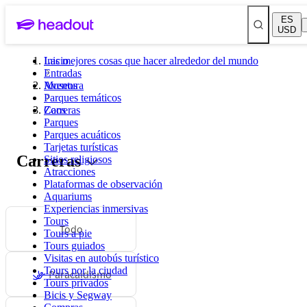
ES
USD
Las mejores cosas que hacer alrededor del mundo
Inicio
Entradas
Museos
Aventura
Parques temáticos
Zoos
Carreras
Parques
Parques acuáticos
Tarjetas turísticas
Carreras
Sitios religiosos
Atracciones
Plataformas de observación
Aquariums
Experiencias inmersivas
Tours
Todo
Tours a pie
Tours guiados
Visitas en autobús turístico
Tours por la ciudad
Paracaidismo
Tours privados
Bicis y Segway