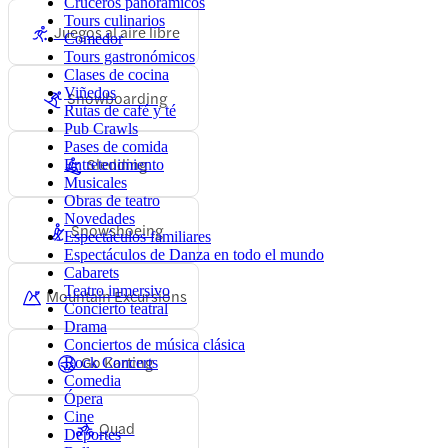
Cruceros panorámicos
Tours culinarios
Juegos al aire libre
Comedor
Tours gastronómicos
Clases de cocina
Viñedos
Snowboarding
Rutas de café y té
Pub Crawls
Pases de comida
Sledding
Entretenimiento
Musicales
Obras de teatro
Novedades
Snowshoeing
Espectáculos familiares
Espectáculos de Danza en todo el mundo
Cabarets
Teatro inmersivo
Mountain Excursions
Concierto teatral
Drama
Conciertos de música clásica
Go Karting
Rock Concerts
Comedia
Ópera
Cine
Quad
Deportes