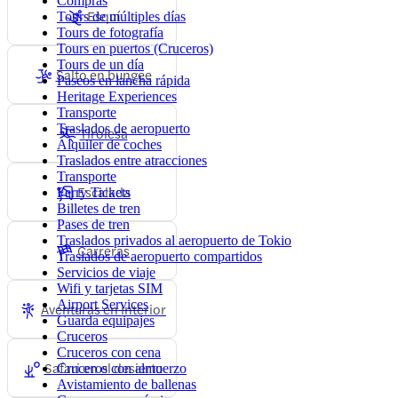
Compras
Esquí
Tours de múltiples días
Tours de fotografía
Tours en puertos (Cruceros)
Tours de un día
Salto en bungee
Paseos en lancha rápida
Heritage Experiences
Transporte
Traslados de aeropuerto
Tirolesa
Alquiler de coches
Traslados entre atracciones
Transporte
Escalada
Ferry Tickets
Billetes de tren
Pases de tren
Traslados privados al aeropuerto de Tokio
Carreras
Traslados de aeropuerto compartidos
Servicios de viaje
Wifi y tarjetas SIM
Airport Services
Aventuras en interior
Guarda equipajes
Cruceros
Cruceros con cena
Safari en el desierto
Cruceros con almuerzo
Avistamiento de ballenas