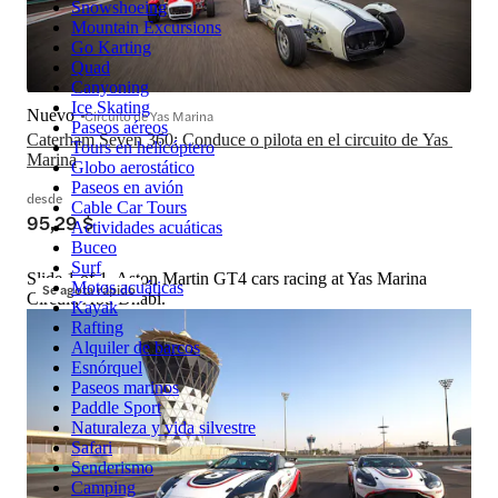
Snowshoeing
Mountain Excursions
Go Karting
Quad
Canyoning
Ice Skating
Nuevo
Circuito de Yas Marina
Paseos aéreos
Caterham Seven 360: Conduce o pilota en el circuito de Yas 
Tours en helicóptero
Marina
Globo aerostático
Paseos en avión
desde
Cable Car Tours
95,29 $
Actividades acuáticas
Buceo
Surf
Slide 1 of 1, Aston Martin GT4 cars racing at Yas Marina
Motos acuáticas
Se agota rápido
Circuit, Abu Dhabi.
Kayak
Rafting
Alquiler de barcos
Esnórquel
Paseos marinos
Paddle Sport
Naturaleza y vida silvestre
Safari
Senderismo
Camping