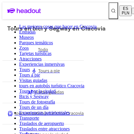
ES
PLN
Tours en bici y Segway en Cracovia
Las mejores cosas que hacer en Cracovia
Entradas
Museos
Parques temáticos
Zoos
Todo
Tarjetas turísticas
Atracciones
Experiencias inmersivas
Tours
Tours a pie
Tours a pie
Visitas guiadas
tours en autobús turístico Cracovia
Tours por la ciudad
Visitas guiadas
Bicis y Segway
Tours de fotografía
Tours de un día
tours en autobús turístico Cracovia
Experiencias patrimoniales
Transporte
Traslados de aeropuerto
Traslados entre atracciones