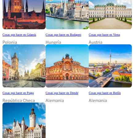
Cosas que hacer en Gdansk
Cosas que hacer en Budapest
Cosas que hacer en Viena
Polonia
Hungría
Austria
Cosas que hacer en Praga
Cosas que hacer en Dresde
Cosas que hacer en Berlín
República Checa
Alemania
Alemania