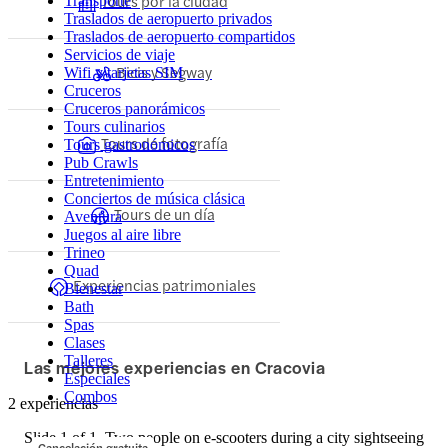
Tours por la ciudad
Transporte
Traslados de aeropuerto privados
Traslados de aeropuerto compartidos
Servicios de viaje
Bicis y Segway
Wifi y tarjetas SIM
Cruceros
Cruceros panorámicos
Tours culinarios
Tours de fotografía
Tours gastronómicos
Pub Crawls
Entretenimiento
Conciertos de música clásica
Tours de un día
Aventura
Juegos al aire libre
Trineo
Quad
Experiencias patrimoniales
Bienestar
Bath
Spas
Clases
Talleres
Las mejores experiencias en Cracovia
Especiales
Combos
2 experiencias
Slide 1 of 1, Two people on e-scooters during a city sightseeing
Cancelación gratuita