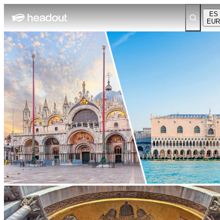
ES
EUR