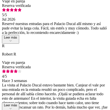
Viaje en pareja
Reserva verificada
5
/5
Jul 2026
Reservé nuestras entradas para el Palacio Ducal allí mismo y así
pude evitar la larga cola. Fácil, sin estrés y muy cómodo. Todo salió
a la perfección, lo recomiendo encarecidamente :)
Leer más
R
Robert R
Viaje en pareja
Reserva verificada
4
/5
Hace 3 semanas
La visita al Palacio Ducal estuvo bastante bien. Canjear el vale por
una entrada en la entrada resultó un poco complicado, pero el
personal de allí sabía cómo hacerlo. ¡Ojalá se pudiera aclarar todo
esto de antemano! En el interior, la visita guiada echa en falta
algunos asientos; sobre todo cuando hace tanto calor, uno tiene
Leer más
ganas de descansar un rato. Por lo demás, había mucho que ver, ¡fue