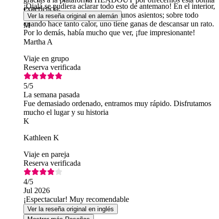
¡Ojalá se pudiera aclarar todo esto de antemano! En el interior,
experiencia.
la visita guiada echa en falta algunos asientos; sobre todo
Ver la reseña original en alemán
cuando hace tanto calor, uno tiene ganas de descansar un rato.
M
Por lo demás, había mucho que ver, ¡fue impresionante!
Martha A
Viaje en grupo
Reserva verificada
5
/5
La semana pasada
Fue demasiado ordenado, entramos muy rápido. Disfrutamos
mucho el lugar y su historia
K
Kathleen K
Viaje en pareja
Reserva verificada
4
/5
Jul 2026
¡Espectacular! Muy recomendable
Ver la reseña original en inglés