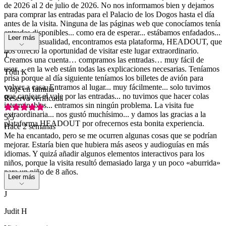
de 2026 al 2 de julio de 2026. No nos informamos bien y dejamos
para comprar las entradas para el Palacio de los Dogos hasta el día
antes de la visita. Ninguna de las páginas web que conocíamos tenía
entradas disponibles... como era de esperar... estábamos enfadados...
Leer más
pero, por casualidad, encontramos esta plataforma, HEADOUT, que
nos ofreció la oportunidad de visitar este lugar extraordinario.
T
Creamos una cuenta… compramos las entradas… muy fácil de
usar… en la web están todas las explicaciones necesarias. Teníamos
Tóth K
prisa porque al día siguiente teníamos los billetes de avión para
volver a casa. Entramos al lugar... muy fácilmente... solo tuvimos
Viaje en familia
que canjear el vale por las entradas... no tuvimos que hacer colas
Reserva verificada
interminables... entramos sin ningún problema. La visita fue
extraordinaria... nos gustó muchísimo... y damos las gracias a la
5
/5
plataforma HEADOUT por ofrecernos esta bonita experiencia.
Hace 2 semanas
Me ha encantado, pero se me ocurren algunas cosas que se podrían
mejorar. Estaría bien que hubiera más aseos y audioguías en más
idiomas. Y quizá añadir algunos elementos interactivos para los
niños, porque la visita resultó demasiado larga y un poco «aburrida»
para un niño de 8 años.
Leer más
J
Judit H