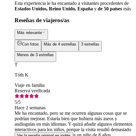
Esta experiencia le ha encantado a visitantes procedentes de
Estados Unidos, Reino Unido, España
y
de 50 países
más
Reseñas de viajeros/as
Más relevante
Con fotos
Más de 4 estrellas
3 estrellas
Menos de 3 estrellas
T
Tóth K
Viaje en familia
Reserva verificada
5
/5
Hace 2 semanas
Me ha encantado, pero se me ocurren algunas cosas que se
podrían mejorar. Estaría bien que hubiera más aseos y
audioguías en más idiomas. Y quizá añadir algunos elementos
interactivos para los niños, porque la visita resultó demasiado
larga y un poco «aburrida» para un niño de 8 años.
Ver la reseña original en inglés