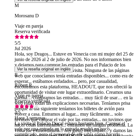
M
Morosanu D
Viaje en pareja
Reserva verificada
5
/5
Jul 2026
Hola, soy Dragoș... Estuve en Venecia con mi mujer del 25 de
junio de 2026 al 2 de julio de 2026. No nos informamos bien
y dejamos para comprar las entradas para el Palacio de los
Ver la reseña original en inglés
Dogos hasta el día antes de la visita. Ninguna de las páginas
R
web que conocíamos tenía entradas disponibles... como era de
esperar... estábamos enfadados... pero, por casualidad,
Robert R
encontramos esta plataforma, HEADOUT, que nos ofreció la
oportunidad de visitar este lugar extraordinario. Creamos una
Viaje en pareja
cuenta… compramos las entradas… muy fácil de usar… en la
Reserva verificada
web están todas las explicaciones necesarias. Teníamos prisa
porque al día siguiente teníamos los billetes de avión para
4
/5
volver a casa. Entramos al lugar... muy fácilmente... solo
Hace 3 semanas
tuvimos que canjear el vale por las entradas... no tuvimos que
La visita al Palacio Ducal estuvo bastante bien. Canjear el
hacer colas interminables... entramos sin ningún problema. La
vale por una entrada en la entrada resultó un poco
visita fue extraordinaria... nos gustó muchísimo... y damos las
complicado, pero el personal de allí sabía cómo hacerlo.
gracias a la plataforma HEADOUT por ofrecernos esta bonita