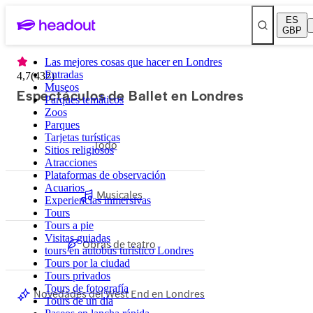
ES
GBP
Las mejores cosas que hacer en Londres
Entradas
4,7
(
432
)
Museos
Espectáculos de Ballet en Londres
Parques temáticos
Zoos
Parques
Tarjetas turísticas
Todo
Sitios religiosos
Atracciones
Plataformas de observación
Acuarios
Musicales
Experiencias inmersivas
Tours
Tours a pie
Visitas guiadas
Obras de teatro
tours en autobús turístico Londres
Tours por la ciudad
Tours privados
Tours de fotografía
Novedades del West End en Londres
Tours de un día