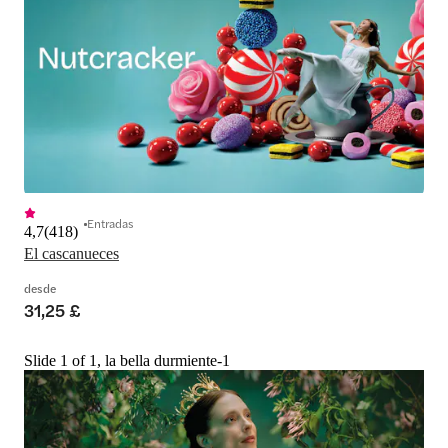
Entradas
4,7
(
418
)
El cascanueces
desde
31,25 £
Slide 1 of 1, la bella durmiente-1