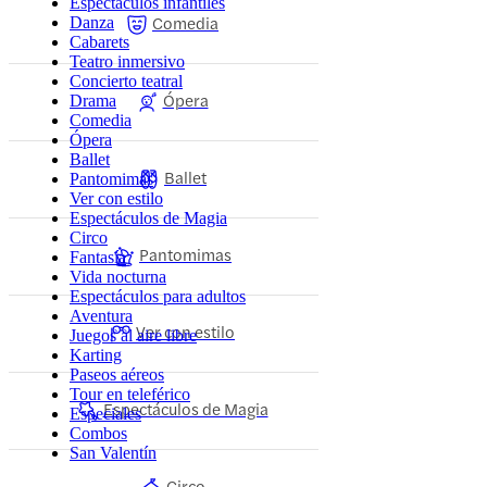
Espectáculos infantiles
Comedia
Danza
Cabarets
Teatro inmersivo
Concierto teatral
Ópera
Drama
Comedia
Ópera
Ballet
Ballet
Pantomimas
Ver con estilo
Espectáculos de Magia
Circo
Pantomimas
Fantasía
Vida nocturna
Espectáculos para adultos
Aventura
Ver con estilo
Juegos al aire libre
Karting
Paseos aéreos
Tour en teleférico
Espectáculos de Magia
Especiales
Combos
San Valentín
Circo