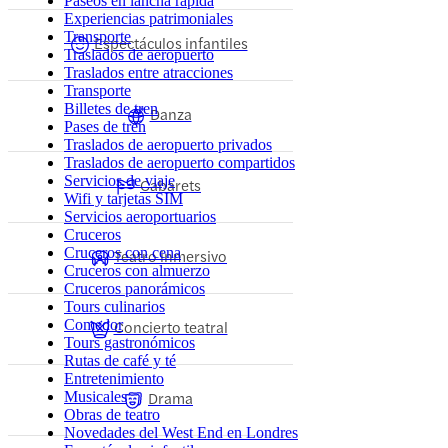
Paseos en lancha rápida
Experiencias patrimoniales
Transporte
Espectáculos infantiles
Traslados de aeropuerto
Traslados entre atracciones
Transporte
Billetes de tren
Danza
Pases de tren
Traslados de aeropuerto privados
Traslados de aeropuerto compartidos
Servicios de viaje
Cabarets
Wifi y tarjetas SIM
Servicios aeroportuarios
Cruceros
Cruceros con cena
Teatro inmersivo
Cruceros con almuerzo
Cruceros panorámicos
Tours culinarios
Comedor
Concierto teatral
Tours gastronómicos
Rutas de café y té
Entretenimiento
Drama
Musicales
Obras de teatro
Novedades del West End en Londres