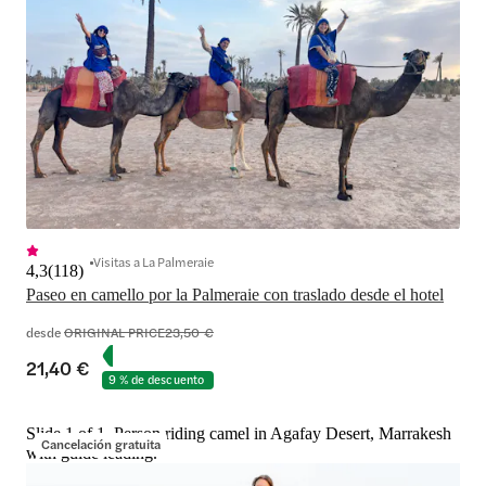
Visitas a La Palmeraie
4,3
(
118
)
Paseo en camello por la Palmeraie con traslado desde el hotel
desde
ORIGINAL PRICE
23,50 €
21,40 €
9 % de descuento
Slide 1 of 1, Person riding camel in Agafay Desert, Marrakesh
Cancelación gratuita
with guide leading.