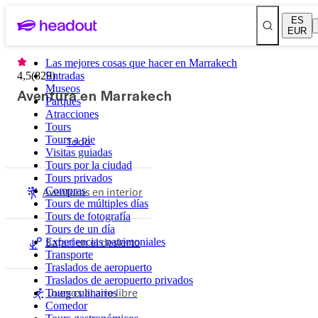
ES
EUR
Las mejores cosas que hacer en Marrakech
4,5
(
829
Entradas
)
Museos
Aventura en Marrakech
Parques
Atracciones
Tours
Tours a pie
Todo
Visitas guiadas
Tours por la ciudad
Tours privados
Aventuras en interior
Compras
Tours de múltiples días
Tours de fotografía
Tours de un día
Safari en el desierto
Experiencias patrimoniales
Transporte
Traslados de aeropuerto
Traslados de aeropuerto privados
Juegos al aire libre
Tours culinarios
Comedor