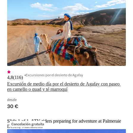
Excursiones por el desierto de Agafay
4,8
(
116
)
Excursión de medio día por el desierto de Agafay con paseo 
en camello o quad y té marroquí
desde
30 €
Slide 1 of 1, ATV riders preparing for adventure at Palmeraie
Cancelación gratuita
Desert, Marrakesh.