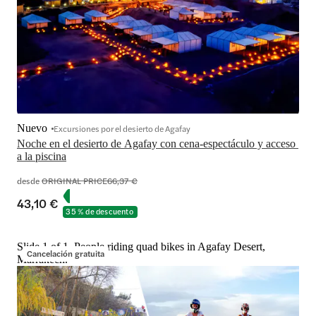
Nuevo
Excursiones por el desierto de Agafay
Noche en el desierto de Agafay con cena-espectáculo y acceso 
a la piscina
desde
ORIGINAL PRICE
66,37 €
43,10 €
35 % de descuento
Slide 1 of 1, People riding quad bikes in Agafay Desert,
Cancelación gratuita
Marrakech.