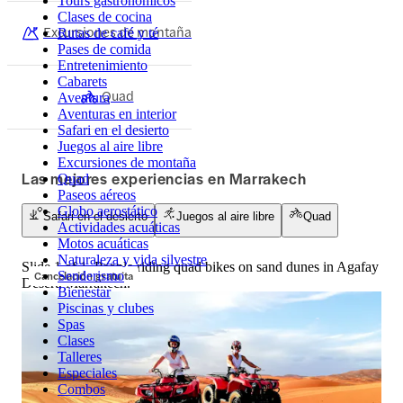
Tours gastronómicos
Clases de cocina
Excursiones de montaña
Rutas de café y té
Pases de comida
Entretenimiento
Cabarets
Quad
Aventura
Aventuras en interior
Safari en el desierto
Juegos al aire libre
Excursiones de montaña
Las mejores experiencias en Marrakech
Quad
Paseos aéreos
Globo aerostático
Safari en el desierto
Juegos al aire libre
Quad
Actividades acuáticas
Motos acuáticas
Naturaleza y vida silvestre
Slide 1 of 1, People riding quad bikes on sand dunes in Agafay
Cancelación gratuita
Senderismo
Desert, Marrakech.
Bienestar
Piscinas y clubes
Spas
Clases
Talleres
Especiales
Combos