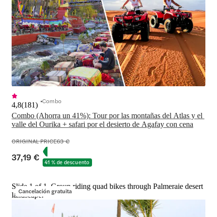
Combo
4,8
(
181
)
Combo (Ahorra un 41%): Tour por las montañas del Atlas y el 
valle del Ourika + safari por el desierto de Agafay con cena
ORIGINAL PRICE
63 €
37,19 €
41 % de descuento
Slide 1 of 1, Group riding quad bikes through Palmeraie desert
Cancelación gratuita
landscape.