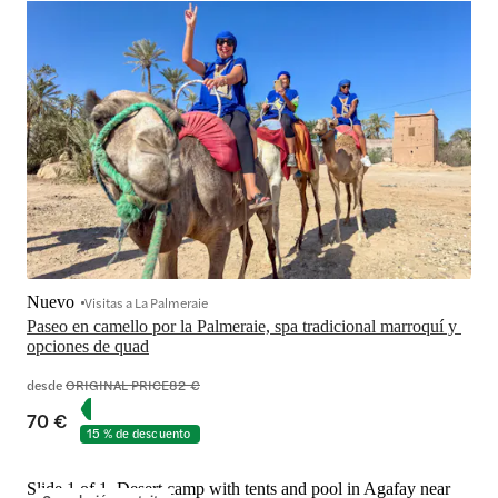
Nuevo
Visitas a La Palmeraie
Paseo en camello por la Palmeraie, spa tradicional marroquí y 
opciones de quad
desde
ORIGINAL PRICE
82 €
70 €
15 % de descuento
Slide 1 of 1, Desert camp with tents and pool in Agafay near