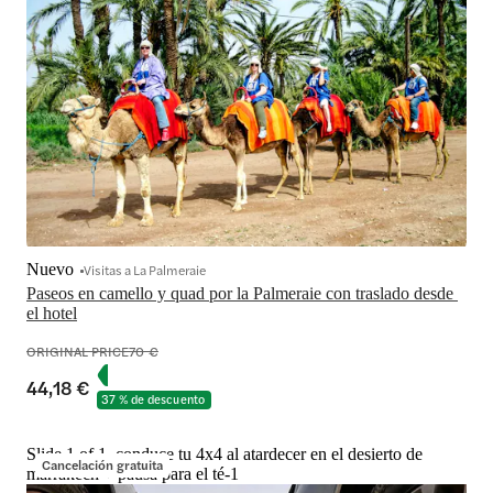
Nuevo
Visitas a La Palmeraie
Paseos en camello y quad por la Palmeraie con traslado desde 
el hotel
ORIGINAL PRICE
70 €
44,18 €
37 % de descuento
Slide 1 of 1, conduce tu 4x4 al atardecer en el desierto de
Cancelación gratuita
marrakech + pausa para el té-1