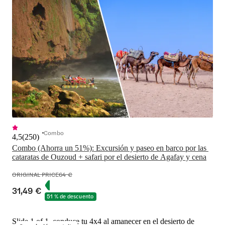
Combo
4,5
(
250
)
Combo (Ahorra un 51%): Excursión y paseo en barco por las 
cataratas de Ouzoud + safari por el desierto de Agafay y cena
ORIGINAL PRICE
64 €
31,49 €
51 % de descuento
Slide 1 of 1, conduce tu 4x4 al amanecer en el desierto de