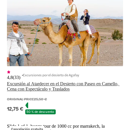
Excursiones por el desierto de Agafay
4,8
(
33
)
Excursión al Atardecer en el Desierto con Paseo en Camello, 
Cena con Espectáculo y Traslados
ORIGINAL PRICE
25,50 €
12,75 €
50 % de descuento
Slide 1 of 1, buggy tour de 1000 cc por marrakech, la
Cancelación gratuita