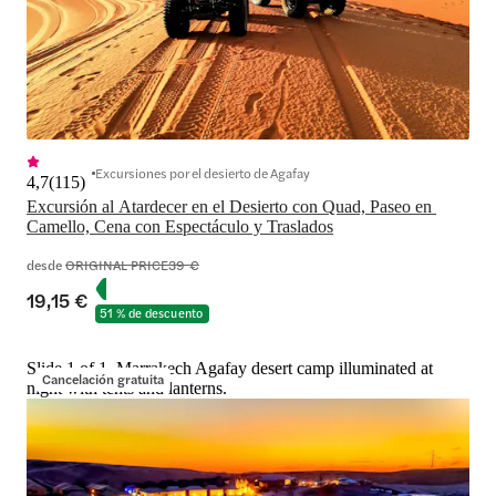
Excursiones por el desierto de Agafay
4,7
(
115
)
Excursión al Atardecer en el Desierto con Quad, Paseo en 
Camello, Cena con Espectáculo y Traslados
desde
ORIGINAL PRICE
39 €
19,15 €
51 % de descuento
Slide 1 of 1, Marrakech Agafay desert camp illuminated at
Cancelación gratuita
night with tents and lanterns.