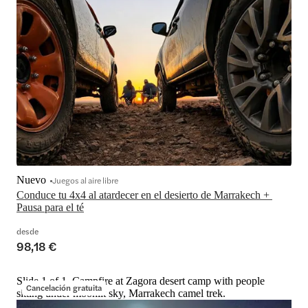
Nuevo
Juegos al aire libre
Conduce tu 4x4 al atardecer en el desierto de Marrakech + 
Pausa para el té
desde
98,18 €
Slide 1 of 1, Campfire at Zagora desert camp with people
Cancelación gratuita
sitting under moonlit sky, Marrakech camel trek.