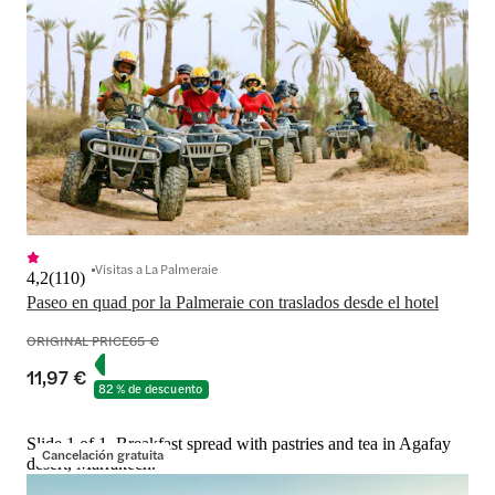
Visitas a La Palmeraie
4,2
(
110
)
Paseo en quad por la Palmeraie con traslados desde el hotel
ORIGINAL PRICE
65 €
11,97 €
82 % de descuento
Slide 1 of 1, Breakfast spread with pastries and tea in Agafay
Cancelación gratuita
desert, Marrakech.