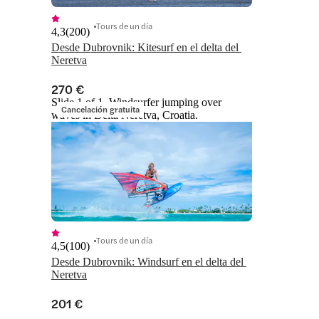
Tours de un día
4,3
(
200
)
Desde Dubrovnik: Kitesurf en el delta del 
Neretva
270 €
Slide 1 of 1, Windsurfer jumping over
Cancelación gratuita
waves in Delta Neretva, Croatia.
Tours de un día
4,5
(
100
)
Desde Dubrovnik: Windsurf en el delta del 
Neretva
201 €