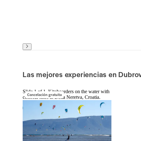
Las mejores experiencias en Dubro
Slide 1 of 1, Kiteboarders on the water with
Cancelación gratuita
colorful kites at Delta Neretva, Croatia.