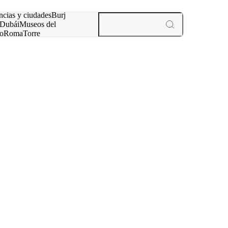
ncias y ciudades
Burj
Dubái
Museos del
o
Roma
Torre
rís
experiencias y ciudades