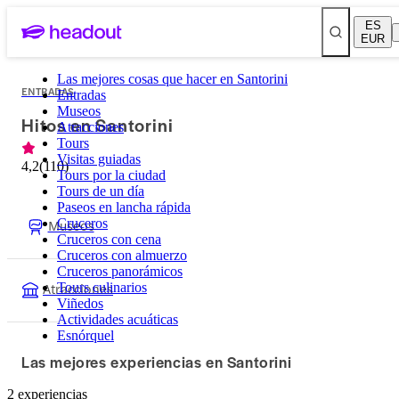
ES
EUR
Las mejores cosas que hacer en Santorini
ENTRADAS
Entradas
Museos
Hitos en Santorini
Atracciones
Tours
Visitas guiadas
4,2
(
110
)
Tours por la ciudad
Tours de un día
Paseos en lancha rápida
Museos
Cruceros
Cruceros con cena
Cruceros con almuerzo
Cruceros panorámicos
Atracciones
Tours culinarios
Viñedos
Actividades acuáticas
Esnórquel
Las mejores experiencias en Santorini
2 experiencias