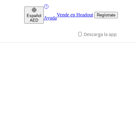
Vende en Headout
Regístrate
Español
Ayuda
AED
Descarga la app