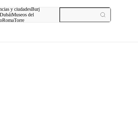
ncias y ciudades
Burj
Dubái
Museos del
o
Roma
Torre
rís
experiencias y ciudades