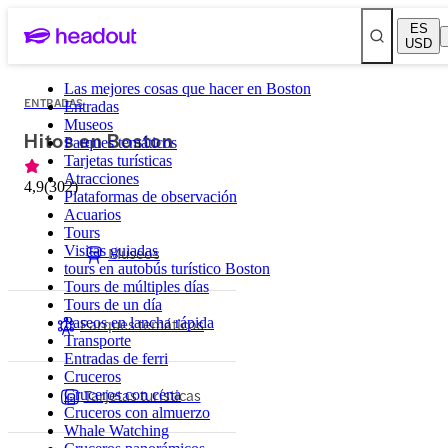
ES
USD
Las mejores cosas que hacer en Boston
ENTRADAS
Entradas
Museos
Hitos en Boston
Parques temáticos
Tarjetas turísticas
Atracciones
4,9
(
302
)
Plataformas de observación
Acuarios
Tours
Visitas guiadas
Museos
tours en autobús turístico Boston
Tours de múltiples días
Tours de un día
Parques temáticos
Paseos en lancha rápida
Transporte
Entradas de ferri
Cruceros
Tarjetas turísticas
Cruceros con cena
Cruceros con almuerzo
Whale Watching