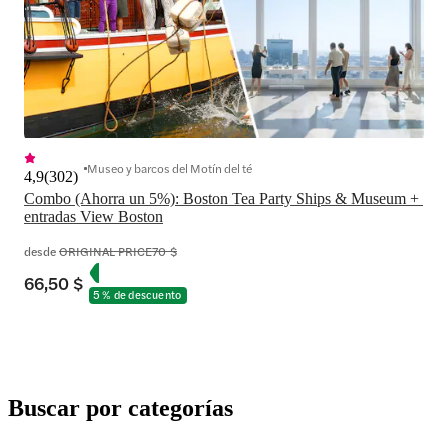
Museo y barcos del Motín del té
4,9
(
302
)
Combo (Ahorra un 5%): Boston Tea Party Ships & Museum + 
entradas View Boston
desde
ORIGINAL PRICE
70 $
66,50 $
5 % de descuento
Buscar por categorías