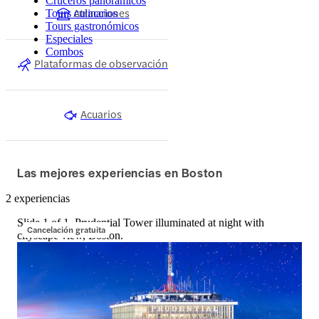
Cruceros panorámicos
Atracciones
Tours culinarios
Tours gastronómicos
Especiales
Combos
Plataformas de observación
Acuarios
Las mejores experiencias en Boston
2 experiencias
Slide 1 of 1, Prudential Tower illuminated at night with
Cancelación gratuita
cityscape view, Boston.