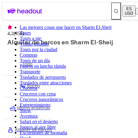
ES
USD
Las mejores cosas que hacer en Sharm El-Sheij
Tours
4,2
(
356
)
Tours a pie
Alquiler de barcos en Sharm El-Sheij
Visitas guiadas
Tours por la ciudad
Compras
Tours de un día
Todo
Paseos en lancha rápida
Transporte
Traslados de aeropuerto
Traslados entre atracciones
Buceo
Cruceros
Cruceros con cena
Cruceros panorámicos
Entretenimiento
Motos acuáticas
Show
Aventura
Safari en el desierto
Juegos al aire libre
Alquiler de barcos
Excursiones de montaña