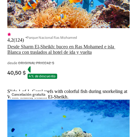
Parque Nacional Ras Mohamed
4,2
(
124
)
Desde Sharm El-Sheikh: buceo en Ras Mohamed e isla 
Blanca con traslados al hotel de ida y vuelta
desde
ORIGINAL PRICE
42 $
40,50 $
4 % de descuento
Slide 1 of 1, Coral reefs with colorful fish during snorkeling at
Cancelación gratuita
White Island, Sharm El-Sheikh.