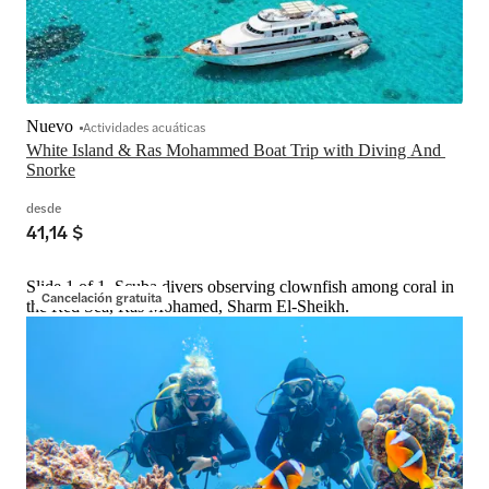
Nuevo
Actividades acuáticas
White Island & Ras Mohammed Boat Trip with Diving And 
Snorke
desde
41,14 $
Slide 1 of 1, Scuba divers observing clownfish among coral in
Cancelación gratuita
the Red Sea, Ras Mohamed, Sharm El-Sheikh.