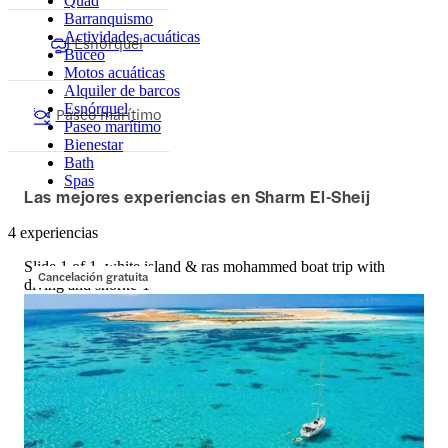
Quad
Barranquismo
Actividades acuáticas
Esnórquel
Buceo
Motos acuáticas
Alquiler de barcos
Esnórquel
Paseo marítimo
Paseo marítimo
Bienestar
Bath
Spas
Las mejores experiencias en Sharm El-Sheij
4 experiencias
Slide 1 of 1, white island & ras mohammed boat trip with
Cancelación gratuita
diving and snorke-1