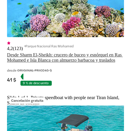
Parque Nacional Ras Mohamed
4,2
(
123
)
Desde Sharm El-Sheikh: crucero de buceo y esnórquel en Ras 
Mohamed e Isla Blanca con almuerzo barbacoa y traslados
desde
ORIGINAL PRICE
45 $
41 $
9 % de descuento
Slide 1 of 1, Private speedboat with people near Tiran Island,
Cancelación gratuita
Sharm El Sheikh.