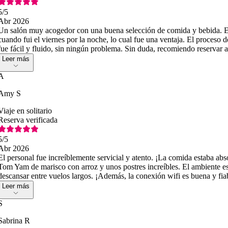
5
/5
Abr 2026
Un salón muy acogedor con una buena selección de comida y bebida. Es
cuando fui el viernes por la noche, lo cual fue una ventaja. El proceso d
fue fácil y fluido, sin ningún problema. Sin duda, recomiendo reservar 
Leer más
A
Amy S
Viaje en solitario
Reserva verificada
5
/5
Abr 2026
El personal fue increíblemente servicial y atento. ¡La comida estaba abs
Tom Yam de marisco con arroz y unos postres increíbles. El ambiente es
descansar entre vuelos largos. ¡Además, la conexión wifi es buena y fia
Leer más
S
Sabrina R