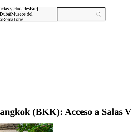
ncias y ciudades
Burj
Dubái
Museos del
o
Roma
Torre
rís
experiencias y ciudades
ngkok (BKK): Acceso a Salas V