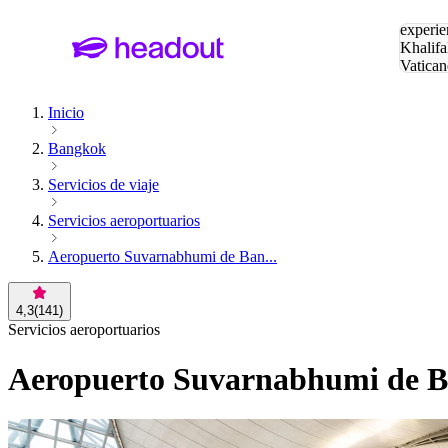
Buscar
experie
Khalifa
Vatican
Eiffel
Pa
Inicio
Bangkok
Servicios de viaje
Servicios aeroportuarios
Aeropuerto Suvarnabhumi de Ban...
4,3
(
141
)
Servicios aeroportuarios
Aeropuerto Suvarnabhumi de Ba