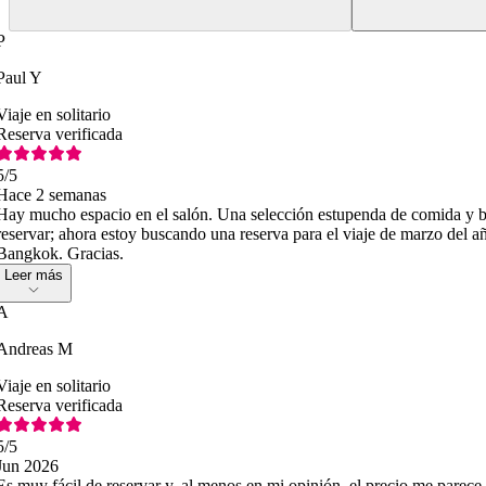
P
Paul Y
Viaje en solitario
Reserva verificada
5
/5
Hace 2 semanas
Hay mucho espacio en el salón. Una selección estupenda de comida y b
reservar; ahora estoy buscando una reserva para el viaje de marzo del 
Bangkok. Gracias.
Leer más
A
Andreas M
Viaje en solitario
Reserva verificada
5
/5
Jun 2026
Es muy fácil de reservar y, al menos en mi opinión, el precio me parec