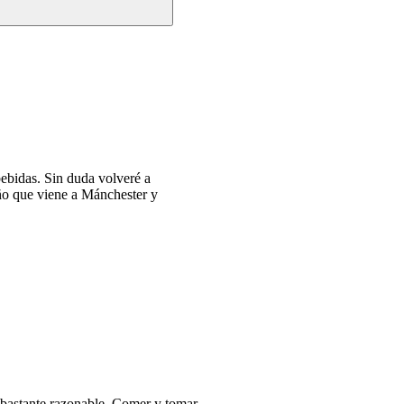
ebidas. Sin duda volveré a
año que viene a Mánchester y
e bastante razonable. Comer y tomar