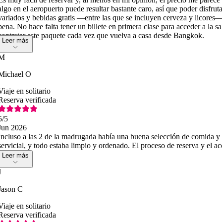
algo en el aeropuerto puede resultar bastante caro, así que poder disfrut
variados y bebidas gratis —entre las que se incluyen cerveza y licores
pena. No hace falta tener un billete en primera clase para acceder a la sa
contratar este paquete cada vez que vuelva a casa desde Bangkok.
Leer más
M
Michael O
Viaje en solitario
Reserva verificada
5
/5
Jun 2026
Incluso a las 2 de la madrugada había una buena selección de comida y 
servicial, y todo estaba limpio y ordenado. El proceso de reserva y el ac
Leer más
J
Jason C
Viaje en solitario
Reserva verificada