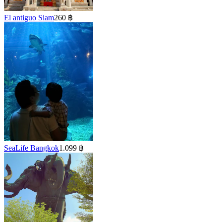
El antiguo Siam
260 ฿
SeaLife Bangkok
1.099 ฿