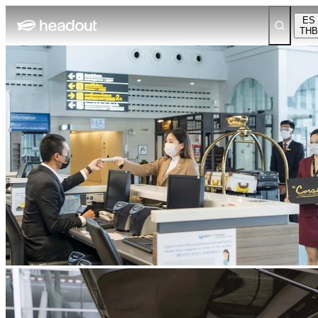
ES
THB