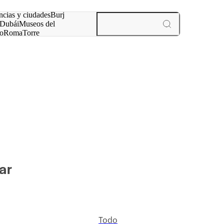
ncias y ciudades
Burj
Dubái
Museos del
o
Roma
Torre
rís
experiencias y ciudades
ar
Todo