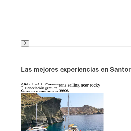
Las mejores experiencias en Santor
Slide 1 of 1, Catamarans sailing near rocky
Cancelación gratuita
cliffs in Santorini, Greece.