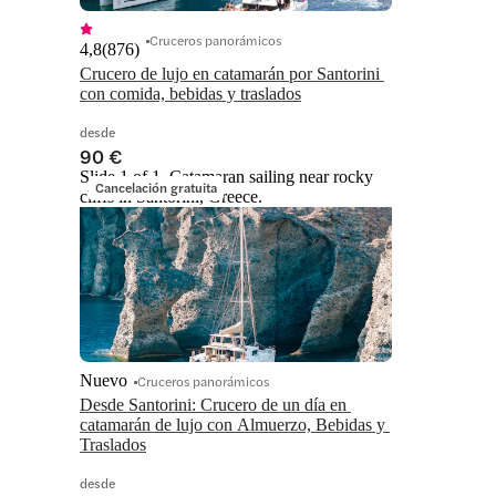
Cruceros panorámicos
4,8
(
876
)
Crucero de lujo en catamarán por Santorini 
con comida, bebidas y traslados
desde
90 €
Slide 1 of 1, Catamaran sailing near rocky
Cancelación gratuita
cliffs in Santorini, Greece.
Nuevo
Cruceros panorámicos
Desde Santorini: Crucero de un día en 
catamarán de lujo con Almuerzo, Bebidas y 
Traslados
desde