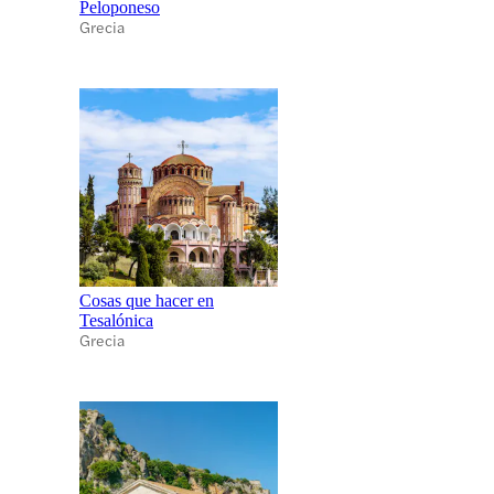
Peloponeso
Grecia
Cosas que hacer en
Tesalónica
Grecia