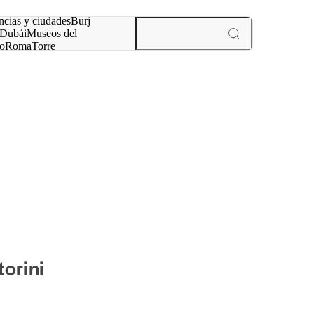
ncias y ciudades
Burj
Dubái
Museos del
o
Roma
Torre
rís
experiencias y ciudades
orini