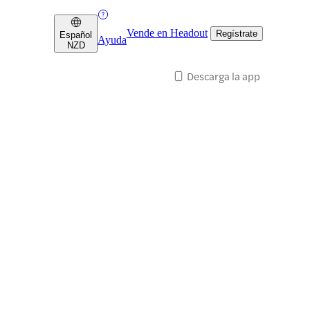
Vende en Headout
Regístrate
Español
Ayuda
NZD
Descarga la app