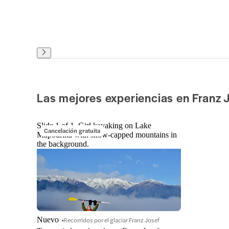
Las mejores experiencias en Franz 
Slide 1 of 1, Girl kayaking on Lake
Cancelación gratuita
Mapourika with snow-capped mountains in
the background.
Nuevo
Recorridos por el glaciar Franz Josef