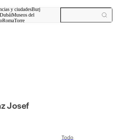
ncias y ciudades
Burj
Dubái
Museos del
o
Roma
Torre
rís
experiencias y ciudades
nz Josef
Todo