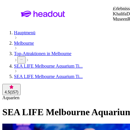
Suche:
Erlebniss
Khalifa
D
Museen
und Städ
Hauptmenü
Melbourne
Top-Attraktionen in Melbourne
SEA LIFE Melbourne Aquarium Ti...
SEA LIFE Melbourne Aquarium Ti...
4,5
(
157
)
Aquarien
SEA LIFE Melbourne Aquarium