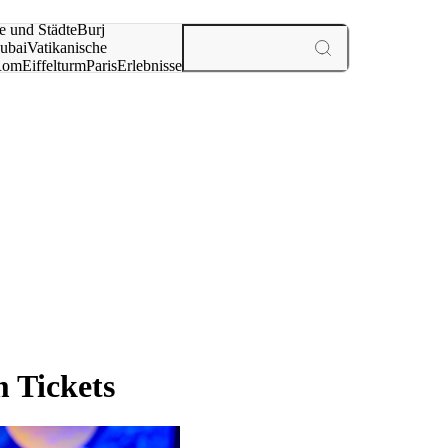
e und Städte
Burj
ubai
Vatikanische
Rom
Eiffelturm
Paris
Erlebnisse
te
 Tickets