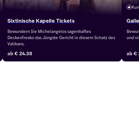
Kun
Sixtinische Kapelle Tickets
Gall
Bewundern Sie Michelangelos sagenhaftes 
Bewund
Deckenfresko das Jüngste Gericht in diesem Schatz des 
und v
Vatikans.
ab
€ 24.38
ab
€ 