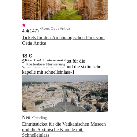
Rom: Ostia Antica
4,4
(
147
)
Tickets für den Archäologischen Park von 
Ostia Antica
18 €
Slide 1 of 1, eintrittsticket für die
Kostenlose Stornierung
vatikanischen museen und die sixtinische
kapelle mit schnelleinlass-1
Neu
Trending
Eintrittsticket für die Vatikanischen Museen 
und die Sixtinische Kapelle mit 
Schnelleinlass