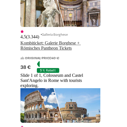
Galleria Borghese
4,5
(
3.344
)
Kombiticket: Galerie Borghese + 
Römisches Pantheon Tickets
ab
ORIGINAL PRICE
40 €
38 €
5 % Rabatt
Slide 1 of 1, Colosseum and Castel
Sant'Angelo in Rome with tourists
exploring.