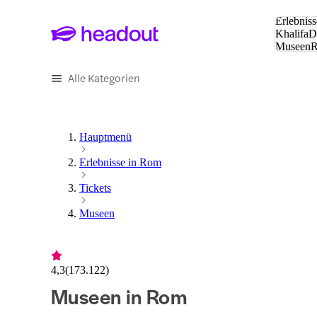
Suche:
Erlebniss
Khalifa
D
Museen
und Städ
Alle Kategorien
Hauptmenü
Erlebnisse in Rom
Tickets
Museen
4,3
(
173.122
)
Museen in Rom