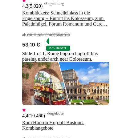
Engelsburg
4,3
(
5.020
)
Kombitickets: Schnelleinlass in die 
Engelsburg + Eintritt ins Kolosseum, zum 
Palatinhügel, Forum Romanum und Carcer 
Tullianus
ab
ORIGINAL PRICE
55,90 €
53,10 €
5 % Rabatt
Slide 1 of 1, Rome hop-on hop-off bus
passing under arch near Colosseum.
Angebote
4,4
(
10.460
)
Rom Hop-on Hop-off Bustour: 
Kombiangebote