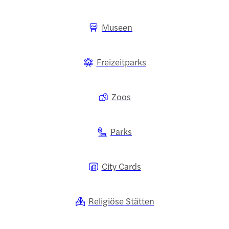
Museen
Freizeitparks
Zoos
Parks
City Cards
Religiöse Stätten