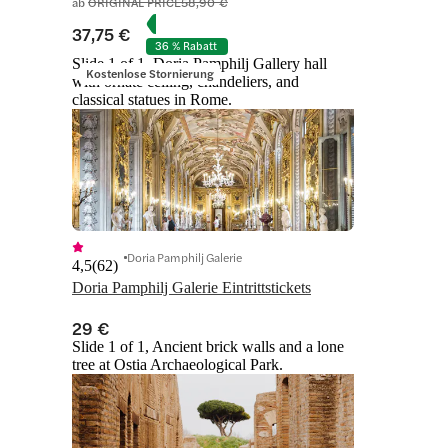
ab
ORIGINAL PRICE
58,90 €
37,75 €
36 % Rabatt
Slide 1 of 1, Doria Pamphilj Gallery hall
Kostenlose Stornierung
with ornate ceiling, chandeliers, and
classical statues in Rome.
Doria Pamphilj Galerie
4,5
(
62
)
Doria Pamphilj Galerie Eintrittstickets
29 €
Slide 1 of 1, Ancient brick walls and a lone
tree at Ostia Archaeological Park.