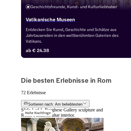
Geschichtsfreunde, Kunst- und Kulturliebhaber
Vatikanische Museen
Entdecken Sie Kunst, Geschichte und Schätze aus 
Jahrtausenden in den weltberühmten Galerien des 
Vatikans.
ab
€ 24.38
Die besten Erlebnisse in Rom
72 Erlebnisse
Sortieren nach: Am beliebtesten
Slide 1 of 1, Borghese Gallery sculpture and
Hohe Nachfrage
Rome Pantheon altar interior.