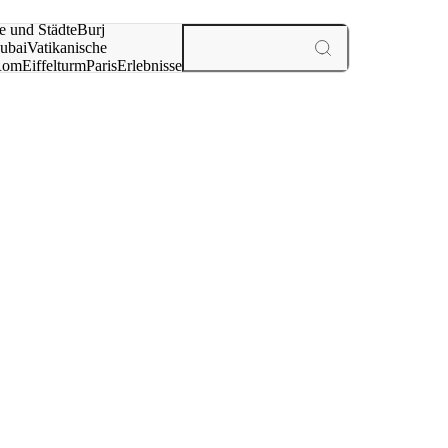
e und Städte
Burj
ubai
Vatikanische
Rom
Eiffelturm
Paris
Erlebnisse
te