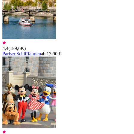
4,4
(
189,6K
)
Pariser Schifffahrten
ab 13,90 €