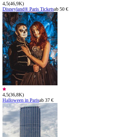
4,5
(
46,9K
)
Disneyland® Paris Tickets
ab 50 €
4,5
(
36,8K
)
Halloween in Paris
ab 37 €