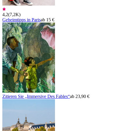
4,2
(
7,2K
)
Geheimtipps in Paris
ab 15 €
Zitieren Sie „Immersive Des Fables“
ab 23,90 €