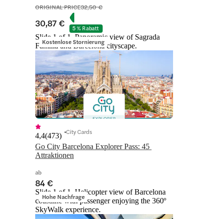
ORIGINAL PRICE
32,50 €
30,87 €
5 % Rabatt
Slide 1 of 1, Panoramic view of Sagrada
Kostenlose Stornierung
Familia and Barcelona cityscape.
City Cards
4,4
(
473
)
Go City Barcelona Explorer Pass: 45 
Attraktionen
ab
84 €
Slide 1 of 1, Helicopter view of Barcelona
Hohe Nachfrage
coastline with passenger enjoying the 360º
SkyWalk experience.