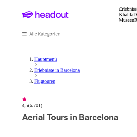
Suche:
Erlebniss
Khalifa
D
Museen
und Städ
Alle Kategorien
Hauptmenü
Erlebnisse in Barcelona
Flugtouren
4,5
(
6.701
)
Aerial Tours in Barcelona