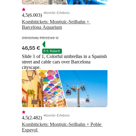
Kombi-Erlebnis
4,5
(
6.003
)
Kombitickets: Montjuïc-Seilbahn + 
Barcelona Aquarium
ORIGINAL PRICE
49 €
46,55 €
5 % Rabatt
Slide 1 of 1, Colorful umbrellas in a Spanish
street and cable cars over Barcelona
cityscape.
Kombi-Erlebnis
4,5
(
2.482
)
Kombitickets: Montjuïc-Seilbahn + Poble 
Espayol 