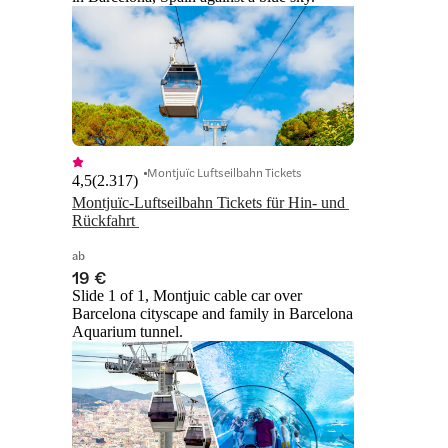
Montjuïc Luftseilbahn Tickets
4,5
(
2.317
)
Montjuïc-Luftseilbahn Tickets für Hin- und 
Rückfahrt 
ab
19 €
Slide 1 of 1, Montjuic cable car over
Barcelona cityscape and family in Barcelona
Aquarium tunnel.