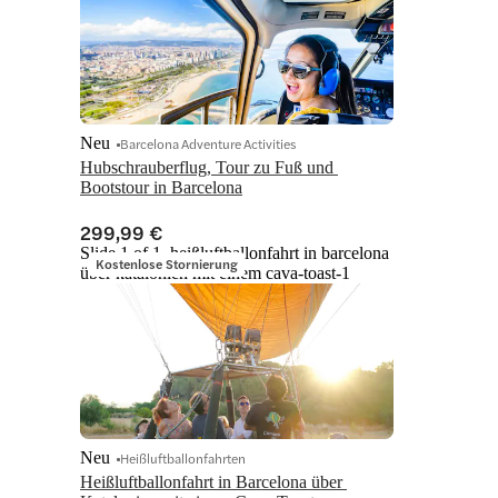
Neu
Barcelona Adventure Activities
Hubschrauberflug, Tour zu Fuß und 
Bootstour in Barcelona
299,99 €
Slide 1 of 1, heißluftballonfahrt in barcelona
Kostenlose Stornierung
über katalonien mit einem cava-toast-1
Neu
Heißluftballonfahrten
Heißluftballonfahrt in Barcelona über 