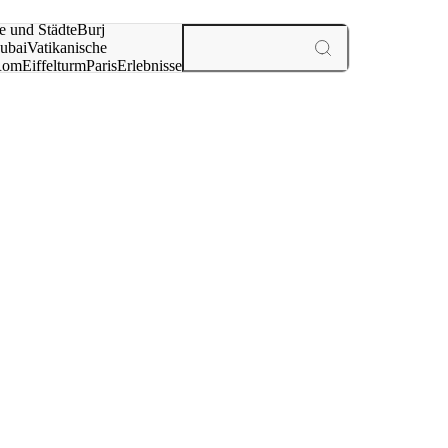
e und Städte
Burj
ubai
Vatikanische
Rom
Eiffelturm
Paris
Erlebnisse
te