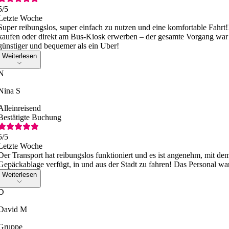
5
/5
Letzte Woche
Super reibungslos, super einfach zu nutzen und eine komfortable Fahrt
kaufen oder direkt am Bus-Kiosk erwerben – der gesamte Vorgang war w
günstiger und bequemer als ein Uber!
Weiterlesen
N
Nina S
Alleinreisend
Bestätigte Buchung
5
/5
Letzte Woche
Der Transport hat reibungslos funktioniert und es ist angenehm, mit dem
Gepäckablage verfügt, in und aus der Stadt zu fahren! Das Personal war
Weiterlesen
D
David M
Gruppe