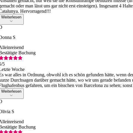
Anstalten gemacht, nur weil sie die Rollstuhlrampe benutzen musste (in
gemacht oder man lässt uns gar nicht erst einsteigen). Insgesamt 4 Halt
Catalunya. Hervorragend!!!
Weiterlesen
D
Donna S
Alleinreisend
Bestätigte Buchung
5
/5
Letzte Woche
Es war alles in Ordnung, obwohl ich es schön gefunden hätte, wenn der
kurze Durchsagen darüber gemacht hätte, wo wir uns gerade befanden 
Flughafenbus gefahren, um ein bisschen von Barcelona zu sehen; sons
Weiterlesen
O
Olivia S
Alleinreisend
Bestätigte Buchung