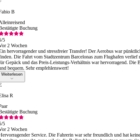
F
Fabio B
Alleinreisend
Bestätigte Buchung
5
/5
Vor 2 Wochen
Ein hervorragender und stressfreier Transfer! Der Aerobus war pünktlic
finden. Die Fahrt vom Stadtzentrum Barcelonas zum Flughafen verlief re
für Gepäck und das Preis-Leistungs-Verhältnis war hervorragend. Die
und bequem. Sehr empfehlenswert!
Weiterlesen
E
Elisa R
Paar
Bestätigte Buchung
5
/5
Vor 2 Wochen
Hervorragender Service. Die Fahrerin war sehr freundlich und hat kein