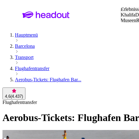
Suche:
Erlebniss
Khalifa
D
Museen
und Städ
Hauptmenü
Barcelona
Transport
Flughafentransfer
Aerobus-Tickets: Flughafen Bar...
4,6
(
4.437
)
Flughafentransfer
Aerobus-Tickets: Flughafen Bar