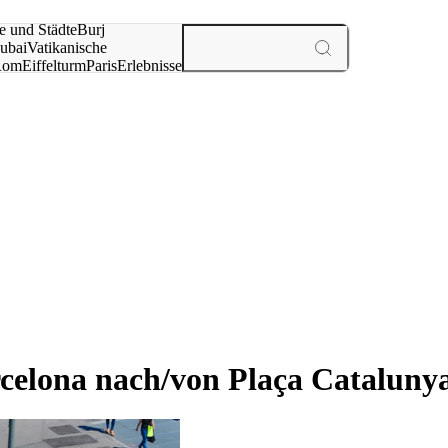
e und Städte
Burj
ubai
Vatikanische
Rom
Eiffelturm
Paris
Erlebnisse
te
celona nach/von Plaça Cataluny